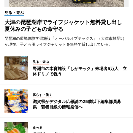
見る・遊ぶ
大津の琵琶湖岸でライフジャケット無料貸し出し
夏休みの子どもの命守る
琵琶湖の環境体験学習施設「オーパルオプテックス」（大津市雄琴5）
が現在、子ども用ライフジャケットを無料で貸し出している。
見る・遊ぶ
野洲市の木育施設「しがモック」来場者5万人 立
体ドミノで祝う
暮らす・働く
滋賀県がデジタル広報誌の25歳以下編集部員募
集 若者目線の情報発信へ
食べる