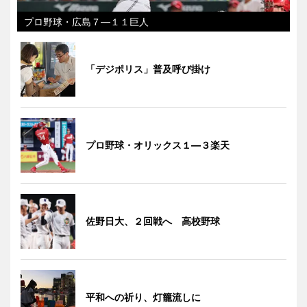
プロ野球・広島７―１１巨人
「デジポリス」普及呼び掛け
プロ野球・オリックス１―３楽天
佐野日大、２回戦へ 高校野球
平和への祈り、灯籠流しに