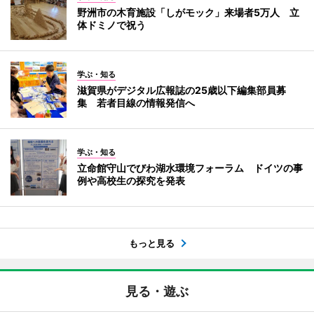
野洲市の木育施設「しがモック」来場者5万人 立
体ドミノで祝う
学ぶ・知る
滋賀県がデジタル広報誌の25歳以下編集部員募
集 若者目線の情報発信へ
学ぶ・知る
立命館守山でびわ湖水環境フォーラム ドイツの事
例や高校生の探究を発表
もっと見る
見る・遊ぶ