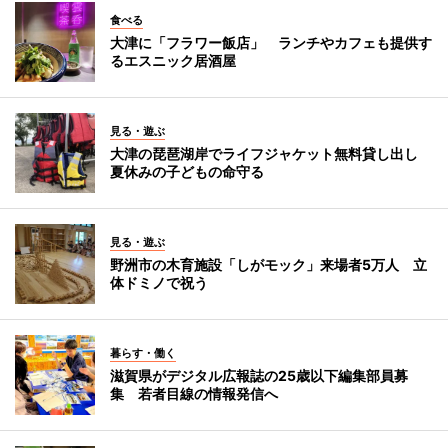
食べる
大津に「フラワー飯店」 ランチやカフェも提供す
るエスニック居酒屋
見る・遊ぶ
大津の琵琶湖岸でライフジャケット無料貸し出し
夏休みの子どもの命守る
見る・遊ぶ
野洲市の木育施設「しがモック」来場者5万人 立
体ドミノで祝う
暮らす・働く
滋賀県がデジタル広報誌の25歳以下編集部員募
集 若者目線の情報発信へ