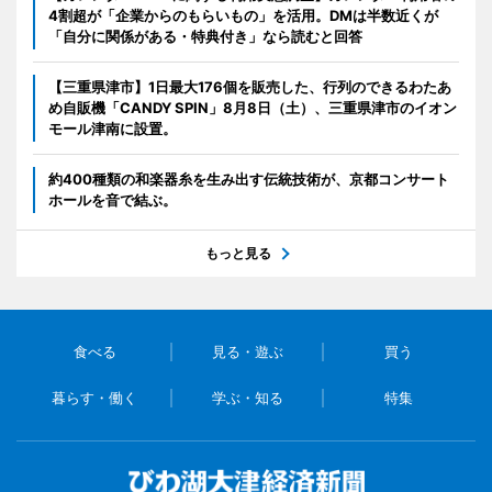
4割超が「企業からのもらいもの」を活用。DMは半数近くが
「自分に関係がある・特典付き」なら読むと回答
【三重県津市】1日最大176個を販売した、行列のできるわたあ
め自販機「CANDY SPIN」8月8日（土）、三重県津市のイオン
モール津南に設置。
約400種類の和楽器糸を生み出す伝統技術が、京都コンサート
ホールを音で結ぶ。
もっと見る
食べる
見る・遊ぶ
買う
暮らす・働く
学ぶ・知る
特集