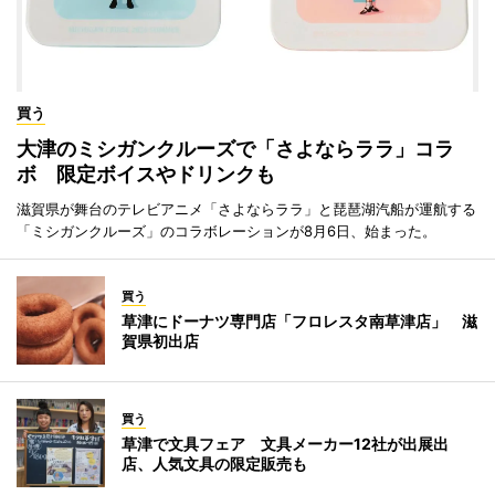
買う
大津のミシガンクルーズで「さよならララ」コラ
ボ 限定ボイスやドリンクも
滋賀県が舞台のテレビアニメ「さよならララ」と琵琶湖汽船が運航する
「ミシガンクルーズ」のコラボレーションが8月6日、始まった。
買う
草津にドーナツ専門店「フロレスタ南草津店」 滋
賀県初出店
買う
草津で文具フェア 文具メーカー12社が出展出
店、人気文具の限定販売も