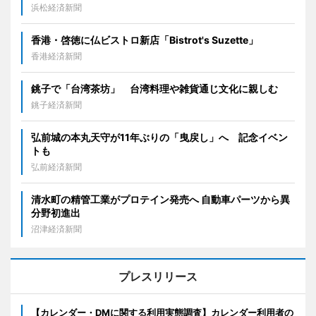
浜松経済新聞
香港・啓徳に仏ビストロ新店「Bistrot's Suzette」
香港経済新聞
銚子で「台湾茶坊」 台湾料理や雑貨通じ文化に親しむ
銚子経済新聞
弘前城の本丸天守が11年ぶりの「曳戻し」へ 記念イベン
トも
弘前経済新聞
清水町の精管工業がプロテイン発売へ 自動車パーツから異
分野初進出
沼津経済新聞
プレスリリース
【カレンダー・DMに関する利用実態調査】カレンダー利用者の