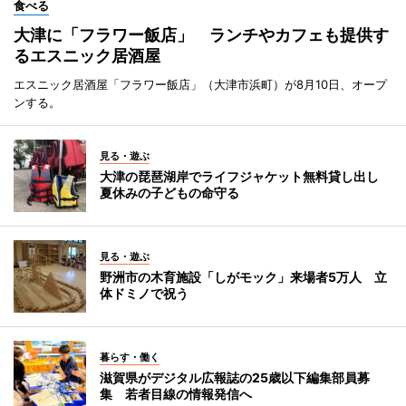
食べる
大津に「フラワー飯店」 ランチやカフェも提供す
るエスニック居酒屋
エスニック居酒屋「フラワー飯店」（大津市浜町）が8月10日、オープ
ンする。
見る・遊ぶ
大津の琵琶湖岸でライフジャケット無料貸し出し
夏休みの子どもの命守る
見る・遊ぶ
野洲市の木育施設「しがモック」来場者5万人 立
体ドミノで祝う
暮らす・働く
滋賀県がデジタル広報誌の25歳以下編集部員募
集 若者目線の情報発信へ