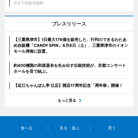
伊豆下田経済新聞
プレスリリース
【三重県津市】1日最大176個を販売した、行列のできるわたあ
め自販機「CANDY SPIN」8月8日（土）、三重県津市のイオン
モール津南に設置。
約400種類の和楽器糸を生み出す伝統技術が、京都コンサート
ホールを音で結ぶ。
【近江ちゃんぽん亭 辻店】開店17周年記念「周年祭」開催！
もっと見る
食べる
見る・遊ぶ
買う