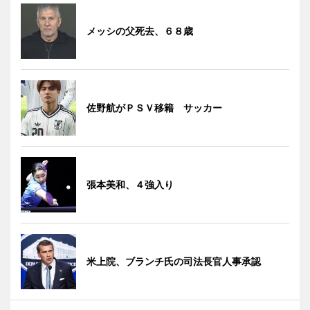
メッシの父死去、６８歳
佐野航がＰＳＶ移籍 サッカー
張本美和、４強入り
米上院、ブランチ氏の司法長官人事承認