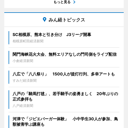
もっと見る
みん経トピックス
SC相模原、熊本と引き分け J3リーグ開幕
相模原町田経済新聞
関門海峡花火大会、無料エリアなしの門司側をライブ配信
小倉経済新聞
八広で「八八祭り」 1500人が提灯行列、多幸アートも
すみだ経済新聞
八戸の「騎馬打毬」、若手騎手の姿勇ましく 20年ぶりの
正式参拝も
八戸経済新聞
河津で「ジビエバーガー体験」 小中学生30人が参加、鳥
獣被害学ぶ講座も