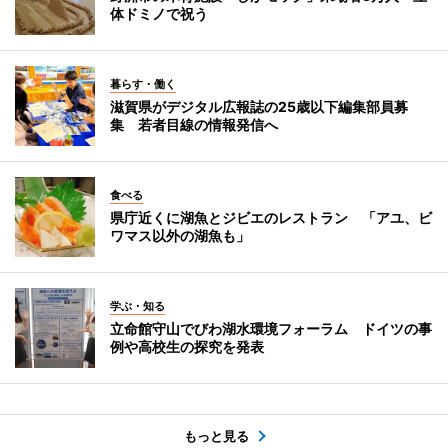
体ドミノで祝う
暮らす・働く
滋賀県がデジタル広報誌の25歳以下編集部員募
集 若者目線の情報発信へ
食べる
県庁近くに湖魚とジビエのレストラン 「アユ、ビ
ワマス以外の湖魚も」
学ぶ・知る
立命館守山でびわ湖水環境フォーラム ドイツの事
例や高校生の探究を発表
もっと見る