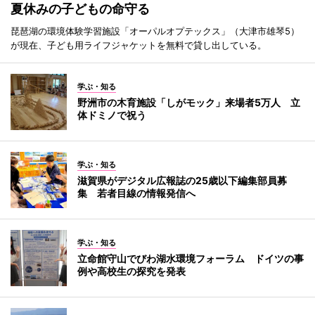
夏休みの子どもの命守る
琵琶湖の環境体験学習施設「オーパルオプテックス」（大津市雄琴5）
が現在、子ども用ライフジャケットを無料で貸し出している。
学ぶ・知る
野洲市の木育施設「しがモック」来場者5万人 立
体ドミノで祝う
学ぶ・知る
滋賀県がデジタル広報誌の25歳以下編集部員募
集 若者目線の情報発信へ
学ぶ・知る
立命館守山でびわ湖水環境フォーラム ドイツの事
例や高校生の探究を発表