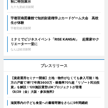
秋に特別展示
九十九里経済新聞
宇都宮南図書館で知的財産権学ぶカードゲーム大会 高校
生が体験
宇都宮経済新聞
ミナミでビジネスイベント「RISE KANSAI」 起業家やク
リエーター一堂に
なんば経済新聞
プレスリリース
【資産運用セミナー開催】土地・物件がなくても参入可能！地
方の戸建て1軒で年商3600万・稼働率70%超「リゾート民泊投
資」を解説！120施設運営LDKプロジェクトが登壇
《8/29（金）大阪・参加無料》
滋賀県内の子ども食堂への書籍寄贈をさらに5年間継続