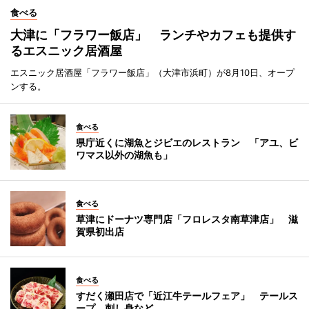
食べる
大津に「フラワー飯店」 ランチやカフェも提供す
るエスニック居酒屋
エスニック居酒屋「フラワー飯店」（大津市浜町）が8月10日、オープ
ンする。
食べる
県庁近くに湖魚とジビエのレストラン 「アユ、ビ
ワマス以外の湖魚も」
食べる
草津にドーナツ専門店「フロレスタ南草津店」 滋
賀県初出店
食べる
すだく瀬田店で「近江牛テールフェア」 テールス
ープ、刺し身など