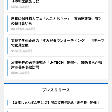
りや和太鼓楽しむ
浦和経済新聞
厚狭に保護猫カフェ「ねことおちゃ」 古民家改築、猫と
の触れ合いも
山口宇部経済新聞
文花で学生企画の「すみだタウンミーティング」 4テーマ
で意見交換
すみだ経済新聞
沼津発祥の医学研究会「U-TECH」開催へ 関係者らが沼
津市長を表敬訪問
沼津経済新聞
プレスリリース
【近江ちゃんぽん亭 辻店】開店17周年記念「周年祭」開催！