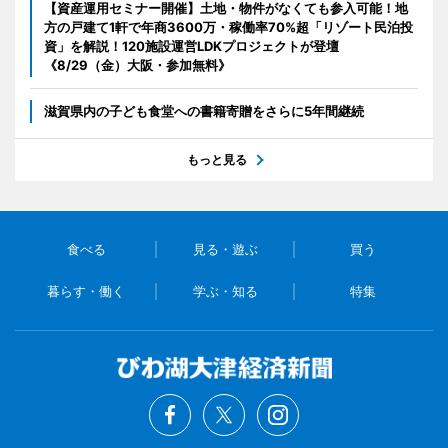
【資産運用セミナー開催】土地・物件がなくても参入可能！地
方の戸建て1軒で年商3600万・稼働率70%超「リゾート民泊投
資」を解説！120施設運営LDKプロジェクトが登壇
《8/29（金）大阪・参加無料》
滋賀県内の子ども食堂への書籍寄贈をさらに5年間継続
もっと見る
食べる
見る・遊ぶ
買う
暮らす・働く
学ぶ・知る
特集