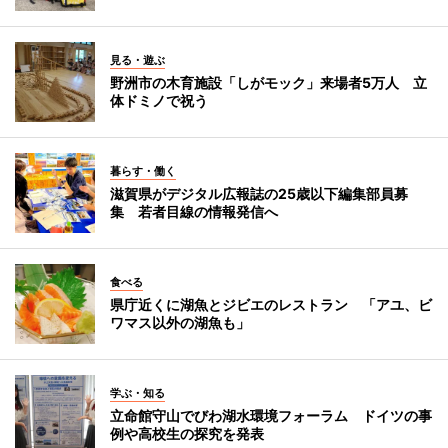
見る・遊ぶ
野洲市の木育施設「しがモック」来場者5万人 立
体ドミノで祝う
暮らす・働く
滋賀県がデジタル広報誌の25歳以下編集部員募
集 若者目線の情報発信へ
食べる
県庁近くに湖魚とジビエのレストラン 「アユ、ビ
ワマス以外の湖魚も」
学ぶ・知る
立命館守山でびわ湖水環境フォーラム ドイツの事
例や高校生の探究を発表