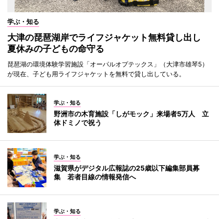
学ぶ・知る
大津の琵琶湖岸でライフジャケット無料貸し出し
夏休みの子どもの命守る
琵琶湖の環境体験学習施設「オーパルオプテックス」（大津市雄琴5）
が現在、子ども用ライフジャケットを無料で貸し出している。
学ぶ・知る
野洲市の木育施設「しがモック」来場者5万人 立
体ドミノで祝う
学ぶ・知る
滋賀県がデジタル広報誌の25歳以下編集部員募
集 若者目線の情報発信へ
学ぶ・知る