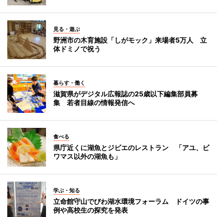
見る・遊ぶ
野洲市の木育施設「しがモック」来場者5万人 立
体ドミノで祝う
暮らす・働く
滋賀県がデジタル広報誌の25歳以下編集部員募
集 若者目線の情報発信へ
食べる
県庁近くに湖魚とジビエのレストラン 「アユ、ビ
ワマス以外の湖魚も」
学ぶ・知る
立命館守山でびわ湖水環境フォーラム ドイツの事
例や高校生の探究を発表