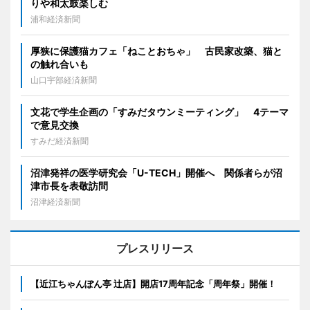
りや和太鼓楽しむ
浦和経済新聞
厚狭に保護猫カフェ「ねことおちゃ」 古民家改築、猫と
の触れ合いも
山口宇部経済新聞
文花で学生企画の「すみだタウンミーティング」 4テーマ
で意見交換
すみだ経済新聞
沼津発祥の医学研究会「U-TECH」開催へ 関係者らが沼
津市長を表敬訪問
沼津経済新聞
プレスリリース
【近江ちゃんぽん亭 辻店】開店17周年記念「周年祭」開催！