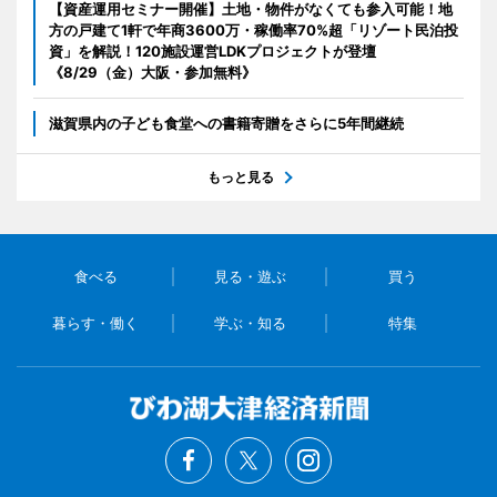
【資産運用セミナー開催】土地・物件がなくても参入可能！地
方の戸建て1軒で年商3600万・稼働率70%超「リゾート民泊投
資」を解説！120施設運営LDKプロジェクトが登壇
《8/29（金）大阪・参加無料》
滋賀県内の子ども食堂への書籍寄贈をさらに5年間継続
もっと見る
食べる
見る・遊ぶ
買う
暮らす・働く
学ぶ・知る
特集