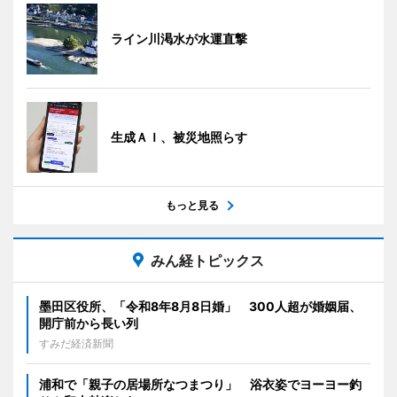
ライン川渇水が水運直撃
生成ＡＩ、被災地照らす
もっと見る
みん経トピックス
墨田区役所、「令和8年8月8日婚」 300人超が婚姻届、
開庁前から長い列
すみだ経済新聞
浦和で「親子の居場所なつまつり」 浴衣姿でヨーヨー釣