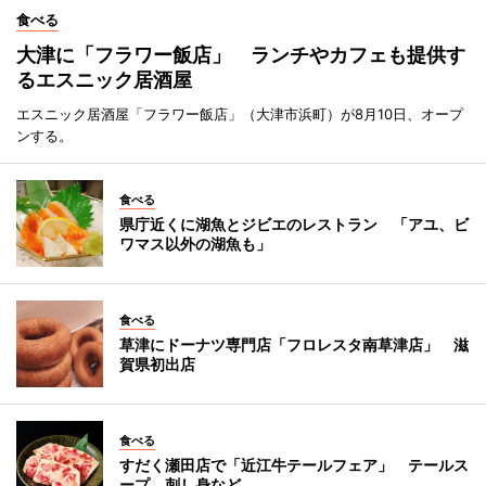
食べる
大津に「フラワー飯店」 ランチやカフェも提供す
るエスニック居酒屋
エスニック居酒屋「フラワー飯店」（大津市浜町）が8月10日、オープ
ンする。
食べる
県庁近くに湖魚とジビエのレストラン 「アユ、ビ
ワマス以外の湖魚も」
食べる
草津にドーナツ専門店「フロレスタ南草津店」 滋
賀県初出店
食べる
すだく瀬田店で「近江牛テールフェア」 テールス
ープ、刺し身など