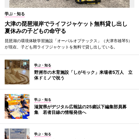
学ぶ・知る
大津の琵琶湖岸でライフジャケット無料貸し出し
夏休みの子どもの命守る
琵琶湖の環境体験学習施設「オーパルオプテックス」（大津市雄琴5）
が現在、子ども用ライフジャケットを無料で貸し出している。
学ぶ・知る
野洲市の木育施設「しがモック」来場者5万人 立
体ドミノで祝う
学ぶ・知る
滋賀県がデジタル広報誌の25歳以下編集部員募
集 若者目線の情報発信へ
学ぶ・知る