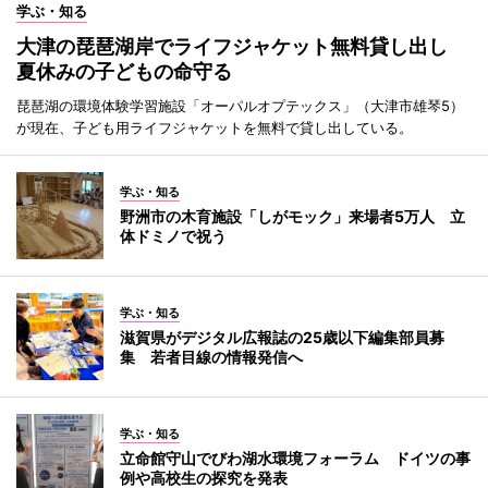
学ぶ・知る
大津の琵琶湖岸でライフジャケット無料貸し出し
夏休みの子どもの命守る
琵琶湖の環境体験学習施設「オーパルオプテックス」（大津市雄琴5）
が現在、子ども用ライフジャケットを無料で貸し出している。
学ぶ・知る
野洲市の木育施設「しがモック」来場者5万人 立
体ドミノで祝う
学ぶ・知る
滋賀県がデジタル広報誌の25歳以下編集部員募
集 若者目線の情報発信へ
学ぶ・知る
立命館守山でびわ湖水環境フォーラム ドイツの事
例や高校生の探究を発表