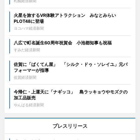
札幌経済新聞
火星を旅するVR体験アトラクション みなとみらい
PLOT48に登場
ヨコハマ経済新聞
八広で町名誕生60周年祝賀会 小池都知事も祝福
すみだ経済新聞
佐賀に「ばくてん屋」 「シルク・ドゥ・ソレイユ」元パ
フォーマーが指導
佐賀経済新聞
今帰仁・上運天に「ナギッコ」 島ラッキョウやモズクの
加工品販売
やんばる経済新聞
プレスリリース