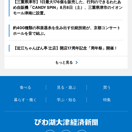
【三重県津市】1日最大176個を販売した、行列のできるわたあ
め自販機「CANDY SPIN」8月8日（土）、三重県津市のイオン
モール津南に設置。
約400種類の和楽器糸を生み出す伝統技術が、京都コンサート
ホールを音で結ぶ。
【近江ちゃんぽん亭 辻店】開店17周年記念「周年祭」開催！
もっと見る
食べる
見る・遊ぶ
買う
暮らす・働く
学ぶ・知る
特集