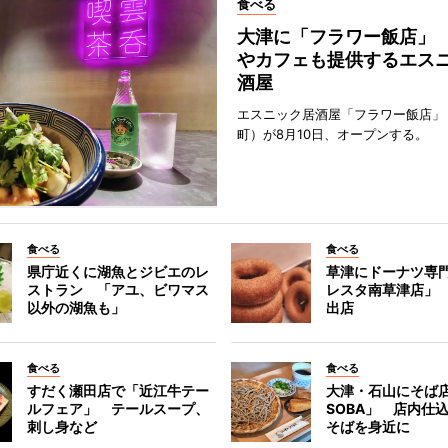
食べる
大津に「フラワー飯店」
やカフェも提供するエス
酒屋
エスニック居酒屋「フラワー飯店」
町）が8月10日、オープンする。
食べる
食べる
県庁近くに湖魚とジビエのレ
草津にドーナツ専
ストラン 「アユ、ビワマス
レスタ南草津店」
以外の湖魚も」
出店
食べる
食べる
すだく瀬田店で「近江牛テー
大津・石山にそば店
ルフェア」 テールスープ、
SOBA」 店内仕
刺し身など
そばを身近に