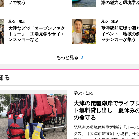
ノで祝う
湖の魅力と環境学
見る・遊ぶ
見る・遊ぶ
大津などで「オープンファク
草津駅前広場で酒
トリー」 工場見学やサイエ
イベント 地域の
ンスショーなど
ッチンカーが集う
もっと見る
知る
学ぶ・知る
大津の琵琶湖岸でライフ
ト無料貸し出し 夏休み
の命守る
琵琶湖の環境体験学習施設「オーパ
クス」（大津市雄琴5）が現在、子