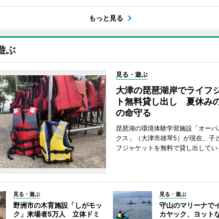
もっと見る
遊ぶ
見る・遊ぶ
大津の琵琶湖岸でライフ
ト無料貸し出し 夏休み
の命守る
琵琶湖の環境体験学習施設「オーパ
クス」（大津市雄琴5）が現在、子
フジャケットを無料で貸し出してい
見る・遊ぶ
見る・遊ぶ
野洲市の木育施設「しがモッ
守山のマリーナで
ク」来場者5万人 立体ドミ
カヤック、ヨット