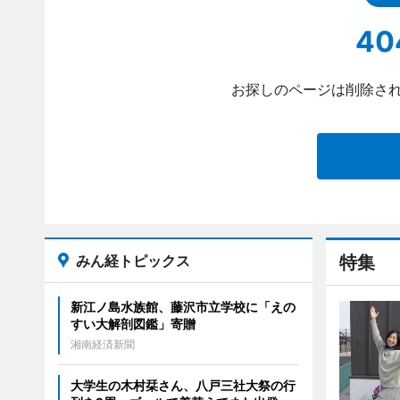
40
お探しのページは削除され
みん経トピックス
特集
新江ノ島水族館、藤沢市立学校に「えの
すい大解剖図鑑」寄贈
湘南経済新聞
大学生の木村栞さん、八戸三社大祭の行