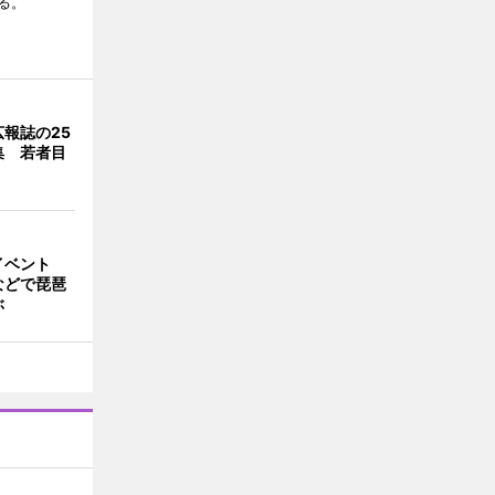
る。
報誌の25
集 若者目
イベント
などで琵琶
ぶ