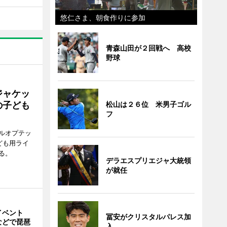
悠仁さま、朝食作りに参加
青森山田が２回戦へ 高校
野球
ジャケッ
の子ども
松山は２６位 米男子ゴル
フ
ルオプテッ
ども用ライ
る。
デラエスプリエジャ大統領
が就任
イベント
冨安がクリスタルパレス加
などで琵琶
入