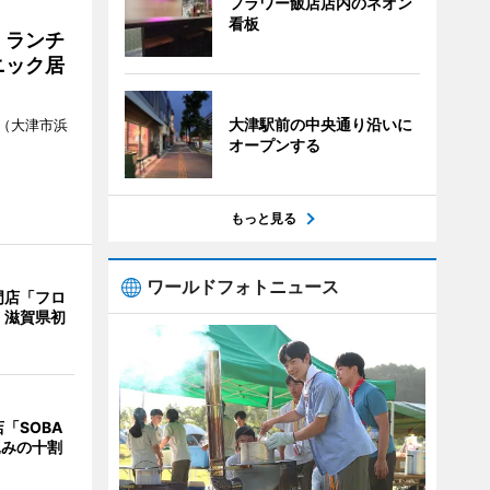
フラワー飯店店内のネオン
看板
 ランチ
ニック居
大津駅前の中央通り沿いに
（大津市浜
オープンする
もっと見る
ワールドフォトニュース
門店「フロ
 滋賀県初
「SOBA
込みの十割