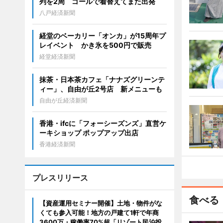
列を2周 ゴールで着替えてまた出発
八戸経済新聞
経堂のベーカリー「オンカ」が15周年プ
レイベント かき氷を500円で販売
経堂経済新聞
抹茶・日本茶カフェ「ナナズグリーンテ
ィー」、自由が丘2号店 新メニューも
自由が丘経済新聞
香港・ifcに「フォーシーズンズ」直営ケ
ーキショップ ポップアップ出店
香港経済新聞
プレスリリース
食べる
【資産運用セミナー開催】土地・物件がな
くても参入可能！地方の戸建て1軒で年商
3600万・稼働率70%超「リゾート民泊投