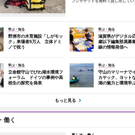
フジャケットを無料で貸し出してい
学ぶ・知る
学ぶ・知る
野洲市の木育施設「しがモッ
滋賀県がデジタル広
ク」来場者5万人 立体ドミ
歳以下編集部員募
ノで祝う
線の情報発信へ
学ぶ・知る
学ぶ・知る
立命館守山でびわ湖水環境フ
守山のマリーナで
ォーラム ドイツの事例や高
カヤック、ヨット
校生の探究を発表
湖の魅力と環境学
もっと見る
・働く