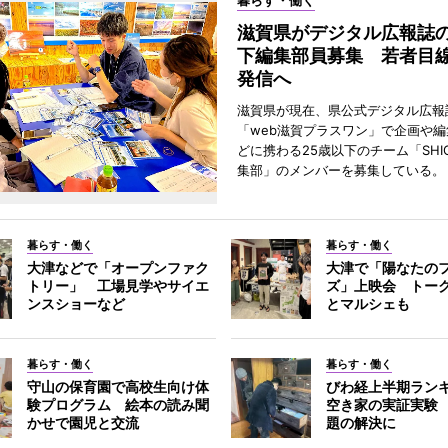
暮らす・働く
滋賀県がデジタル広報誌の
下編集部員募集 若者目
発信へ
滋賀県が現在、県公式デジタル広報
「web滋賀プラスワン」で企画や
どに携わる25歳以下のチーム「SHIGA
集部」のメンバーを募集している。
暮らす・働く
暮らす・働く
大津などで「オープンファク
大津で「陽なたの
トリー」 工場見学やサイエ
ズ」上映会 トー
ンスショーなど
とマルシェも
暮らす・働く
暮らす・働く
守山の保育園で高校生向け体
びわ経上半期ランキ
験プログラム 絵本の読み聞
空き家の実証実験
かせで園児と交流
題の解決に