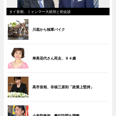
タイ首相、ミャンマー大統領と初会談
川底から独軍バイク
寿美花代さん死去、９４歳
高市首相、非核三原則「政策上堅持」
小泉防衛相、豪印訪問を調整