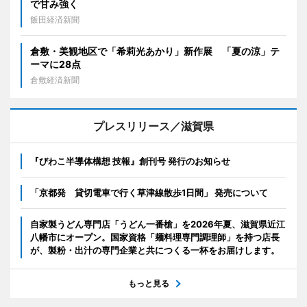
で甘み強く
飯田経済新聞
倉敷・美観地区で「希莉光あかり」新作展 「夏の涼」テ
ーマに28点
倉敷経済新聞
プレスリリース／滋賀県
『びわこ半導体構想 技報』創刊号 発行のお知らせ
「京都発 貸切電車で行く草津線散歩1日間」 発売について
自家製うどん専門店「うどん一番槍」を2026年夏、滋賀県近江
八幡市にオープン。国家資格「麺料理専門調理師」を持つ店長
が、製粉・出汁の専門企業と共につくる一杯をお届けします。
もっと見る