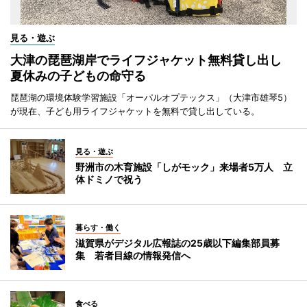
見る・遊ぶ
大津の琵琶湖岸でライフジャケット無料貸し出し
夏休みの子どもの命守る
琵琶湖の環境体験学習施設「オーパルオプテックス」（大津市雄琴5）
が現在、子ども用ライフジャケットを無料で貸し出している。
見る・遊ぶ
野洲市の木育施設「しがモック」来場者5万人 立
体ドミノで祝う
暮らす・働く
滋賀県がデジタル広報誌の25歳以下編集部員募
集 若者目線の情報発信へ
食べる