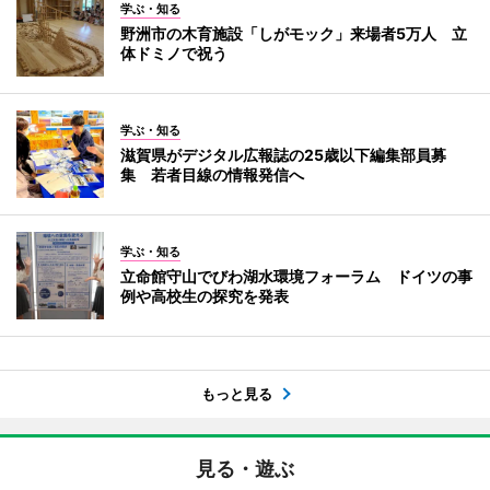
学ぶ・知る
野洲市の木育施設「しがモック」来場者5万人 立
体ドミノで祝う
学ぶ・知る
滋賀県がデジタル広報誌の25歳以下編集部員募
集 若者目線の情報発信へ
学ぶ・知る
立命館守山でびわ湖水環境フォーラム ドイツの事
例や高校生の探究を発表
もっと見る
見る・遊ぶ