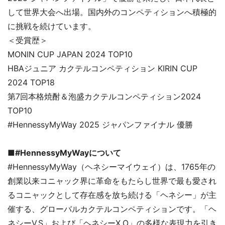
して世界大会へ出場。国内外のコンペティションへ積極的
に挑戦を続けています。
＜受賞歴＞
MONIN CUP JAPAN 2024 TOP10
HBAジュニア カクテルコンペティション KIRIN CUP
2024 TOP18
第7回本格焼酎＆泡盛カクテルコンペティション2024
TOP10
#HennessyMyWay 2025 ジャパンファイナル 優勝
■#HennessyMyWayについて
#HennessyMyWay（ヘネシーマイウェイ）は、1765年の
創業以来コニャック界に革命をもたらし世界で最も愛され
るコニャックとして存在感を放ち続ける「ヘネシー」が主
催する、グローバルカクテルコンペティションです。「ヘ
ネシーV.S」および「ヘネシーX.O」の多様な表現力を引き