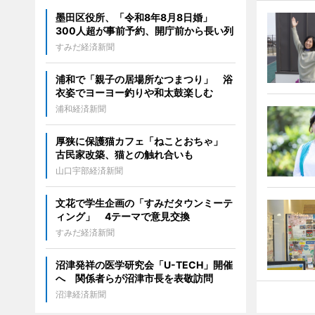
墨田区役所、「令和8年8月8日婚」
300人超が事前予約、開庁前から長い列
すみだ経済新聞
浦和で「親子の居場所なつまつり」 浴
衣姿でヨーヨー釣りや和太鼓楽しむ
浦和経済新聞
厚狭に保護猫カフェ「ねことおちゃ」
古民家改築、猫との触れ合いも
山口宇部経済新聞
文花で学生企画の「すみだタウンミーテ
ィング」 4テーマで意見交換
すみだ経済新聞
沼津発祥の医学研究会「U-TECH」開催
へ 関係者らが沼津市長を表敬訪問
沼津経済新聞