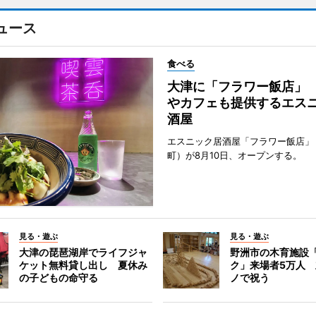
ュース
食べる
大津に「フラワー飯店」
やカフェも提供するエス
酒屋
エスニック居酒屋「フラワー飯店」
町）が8月10日、オープンする。
見る・遊ぶ
見る・遊ぶ
大津の琵琶湖岸でライフジャ
野洲市の木育施設
ケット無料貸し出し 夏休み
ク」来場者5万人
の子どもの命守る
ノで祝う