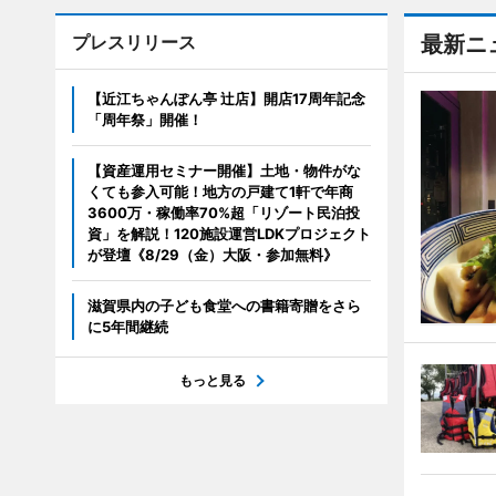
プレスリリース
最新ニ
【近江ちゃんぽん亭 辻店】開店17周年記念
「周年祭」開催！
【資産運用セミナー開催】土地・物件がな
くても参入可能！地方の戸建て1軒で年商
3600万・稼働率70%超「リゾート民泊投
資」を解説！120施設運営LDKプロジェクト
が登壇《8/29（金）大阪・参加無料》
滋賀県内の子ども食堂への書籍寄贈をさら
に5年間継続
もっと見る