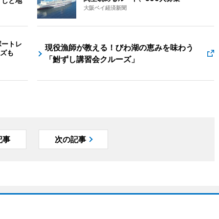
ずしと地
大阪ベイ経済新聞
ボートレ
現役漁師が教える！びわ湖の恵みを味わう
ズも
「鮒ずし講習会クルーズ」
記事
次の記事