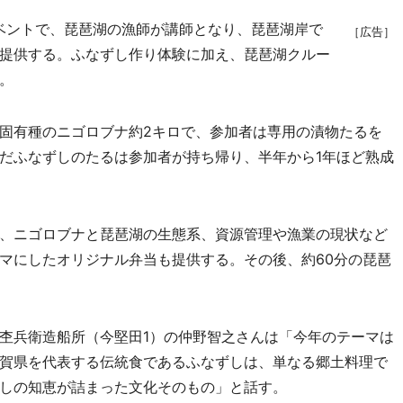
ベントで、琵琶湖の漁師が講師となり、琵琶湖岸で
［広告］
提供する。ふなずし作り体験に加え、琵琶湖クルー
。
固有種のニゴロブナ約2キロで、参加者は専用の漬物たるを
だふなずしのたるは参加者が持ち帰り、半年から1年ほど熟成
、ニゴロブナと琵琶湖の生態系、資源管理や漁業の現状など
マにしたオリジナル弁当も提供する。その後、約60分の琵琶
杢兵衛造船所（今堅田1）の仲野智之さんは「今年のテーマは
賀県を代表する伝統食であるふなずしは、単なる郷土料理で
しの知恵が詰まった文化そのもの」と話す。