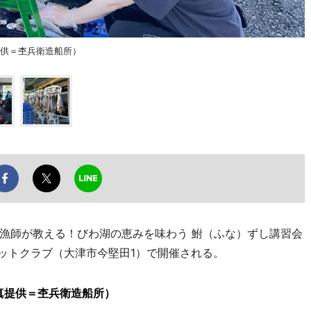
提供＝杢兵衛造船所）
漁師が教える！びわ湖の恵みを味わう 鮒（ふな）ずし講習会
ヨットクラブ（大津市今堅田1）で開催される。
真提供＝杢兵衛造船所）