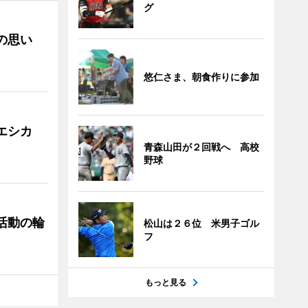
グ
への思い
悠仁さま、朝食作りに参加
「エシカ
青森山田が２回戦へ 高校
野球
ぐ活動の輪
松山は２６位 米男子ゴル
フ
もっと見る