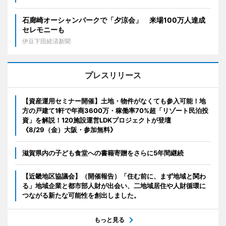
石廊崎オーシャンパークで「夕涼会」 来場100万人達成
セレモニーも
伊豆下田経済新聞
プレスリリース
【資産運用セミナー開催】土地・物件がなくても参入可能！地
方の戸建て1軒で年商3600万・稼働率70%超「リゾート民泊投
資」を解説！120施設運営LDKプロジェクトが登壇
《8/29（金）大阪・参加無料》
滋賀県内の子ども食堂への書籍寄贈をさらに5年間継続
【近畿地区協議会】（開催報告）「住む前に、まず地域と関わ
る」地域企業と都市部人財が出会い、二地域居住や人財循環に
つながる新たな可能性を創出しました。
もっと見る