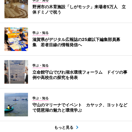
学ぶ・知る
野洲市の木育施設「しがモック」来場者5万人 立
体ドミノで祝う
学ぶ・知る
滋賀県がデジタル広報誌の25歳以下編集部員募
集 若者目線の情報発信へ
学ぶ・知る
立命館守山でびわ湖水環境フォーラム ドイツの事
例や高校生の探究を発表
学ぶ・知る
守山のマリーナでイベント カヤック、ヨットなど
で琵琶湖の魅力と環境学ぶ
もっと見る