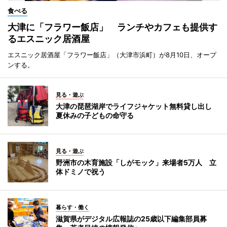
食べる
大津に「フラワー飯店」 ランチやカフェも提供す
るエスニック居酒屋
エスニック居酒屋「フラワー飯店」（大津市浜町）が8月10日、オープ
ンする。
見る・遊ぶ
大津の琵琶湖岸でライフジャケット無料貸し出し
夏休みの子どもの命守る
見る・遊ぶ
野洲市の木育施設「しがモック」来場者5万人 立
体ドミノで祝う
暮らす・働く
滋賀県がデジタル広報誌の25歳以下編集部員募