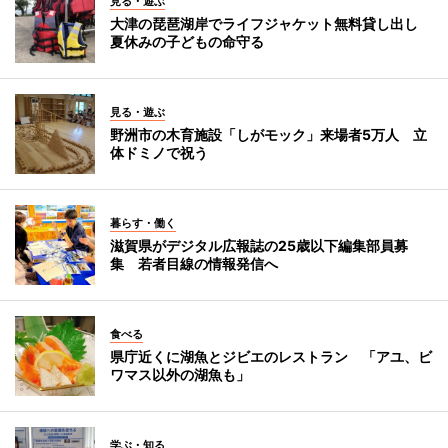
見る・遊ぶ
大津の琵琶湖岸でライフジャケット無料貸し出し
夏休みの子どもの命守る
見る・遊ぶ
野洲市の木育施設「しがモック」来場者5万人 立
体ドミノで祝う
暮らす・働く
滋賀県がデジタル広報誌の25歳以下編集部員募
集 若者目線の情報発信へ
食べる
県庁近くに湖魚とジビエのレストラン 「アユ、ビ
ワマス以外の湖魚も」
学ぶ・知る