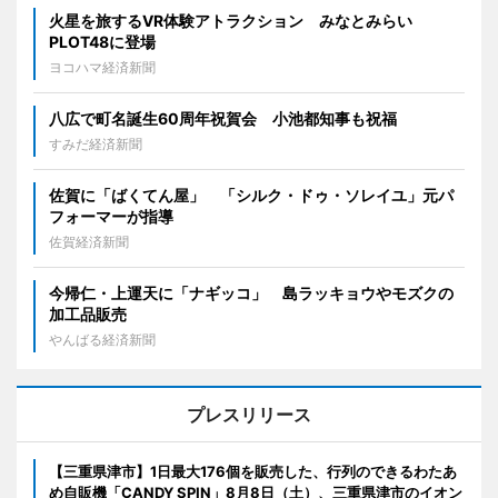
火星を旅するVR体験アトラクション みなとみらい
PLOT48に登場
ヨコハマ経済新聞
八広で町名誕生60周年祝賀会 小池都知事も祝福
すみだ経済新聞
佐賀に「ばくてん屋」 「シルク・ドゥ・ソレイユ」元パ
フォーマーが指導
佐賀経済新聞
今帰仁・上運天に「ナギッコ」 島ラッキョウやモズクの
加工品販売
やんばる経済新聞
プレスリリース
【三重県津市】1日最大176個を販売した、行列のできるわたあ
め自販機「CANDY SPIN」8月8日（土）、三重県津市のイオン