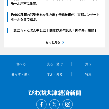
モール津南に設置。
約400種類の和楽器糸を生み出す伝統技術が、京都コンサート
ホールを音で結ぶ。
【近江ちゃんぽん亭 辻店】開店17周年記念「周年祭」開催！
もっと見る
食べる
見る・遊ぶ
買う
暮らす・働く
学ぶ・知る
特集