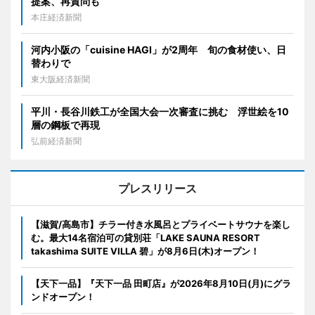
提案、再質問も
本庄経済新聞
河内小阪の「cuisine HAGI」が2周年 旬の食材使い、日
替わりで
東大阪経済新聞
平川・長谷川鉄工が全国大会一次審査に挑む 浮世絵を10
層の鋼板で再現
弘前経済新聞
プレスリリース
【滋賀/高島市】チラー付き水風呂とプライベートサウナを楽し
む。最大14名宿泊可の貸別荘「LAKE SAUNA RESORT
takashima SUITE VILLA 碧」が8月6日(木)オープン！
【天下一品】『天下一品 田町店』が2026年8月10日(月)にグラ
ンドオープン！