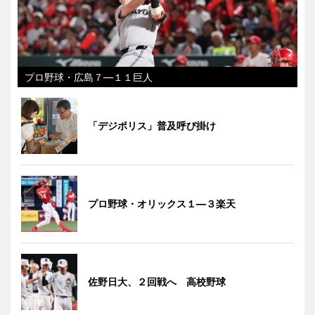
プロ野球・広島７―１１巨人
「デジポリス」普及呼び掛け
プロ野球・オリックス１―３楽天
佐野日大、２回戦へ 高校野球