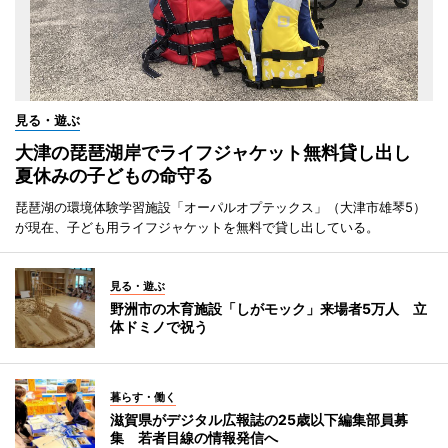
見る・遊ぶ
大津の琵琶湖岸でライフジャケット無料貸し出し
夏休みの子どもの命守る
琵琶湖の環境体験学習施設「オーパルオプテックス」（大津市雄琴5）
が現在、子ども用ライフジャケットを無料で貸し出している。
見る・遊ぶ
野洲市の木育施設「しがモック」来場者5万人 立
体ドミノで祝う
暮らす・働く
滋賀県がデジタル広報誌の25歳以下編集部員募
集 若者目線の情報発信へ