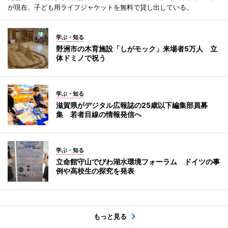
が現在、子ども用ライフジャケットを無料で貸し出している。
学ぶ・知る
野洲市の木育施設「しがモック」来場者5万人 立
体ドミノで祝う
学ぶ・知る
滋賀県がデジタル広報誌の25歳以下編集部員募
集 若者目線の情報発信へ
学ぶ・知る
立命館守山でびわ湖水環境フォーラム ドイツの事
例や高校生の探究を発表
もっと見る