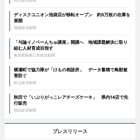
仙台経済新聞
ディスクユニオン池袋店が移転オープン 約5万枚の在庫を
展開
池袋経済新聞
「与論イノベーんちゅ講座」開講へ 地域課題解決に取り
組む人材育成目指す
奄美群島南三島経済新聞
横瀬町で協力隊が「けもの相談所」 データ蓄積で鳥獣被
害防ぐ
秩父経済新聞
秋田で「いぶりがっこレアチーズケーキ」 県内14店で先
行販売
秋田経済新聞
プレスリリース