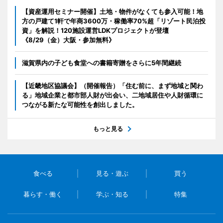
【資産運用セミナー開催】土地・物件がなくても参入可能！地
方の戸建て1軒で年商3600万・稼働率70%超「リゾート民泊投
資」を解説！120施設運営LDKプロジェクトが登壇
《8/29（金）大阪・参加無料》
滋賀県内の子ども食堂への書籍寄贈をさらに5年間継続
【近畿地区協議会】（開催報告）「住む前に、まず地域と関わ
る」地域企業と都市部人財が出会い、二地域居住や人財循環に
つながる新たな可能性を創出しました。
もっと見る
食べる
見る・遊ぶ
買う
暮らす・働く
学ぶ・知る
特集