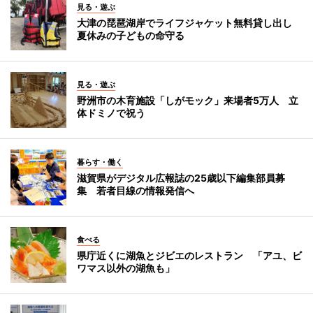
見る・遊ぶ
大津の琵琶湖岸でライフジャケット無料貸し出し
夏休みの子どもの命守る
見る・遊ぶ
野洲市の木育施設「しがモック」来場者5万人 立
体ドミノで祝う
暮らす・働く
滋賀県がデジタル広報誌の25歳以下編集部員募
集 若者目線の情報発信へ
食べる
県庁近くに湖魚とジビエのレストラン 「アユ、ビ
ワマス以外の湖魚も」