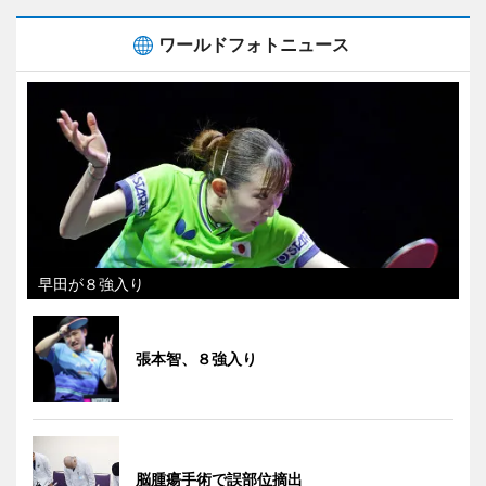
ワールドフォトニュース
早田が８強入り
張本智、８強入り
脳腫瘍手術で誤部位摘出