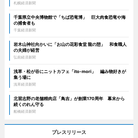
札幌経済新聞
千葉県立中央博物館で「ちば恐竜博」 巨大肉食恐竜や海
の捕食者も
千葉経済新聞
岩木山神社向かいに「お山の花彩食堂 龍の憩」 和食職人
の夫婦が経営
弘前経済新聞
浅草・松が谷にニットカフェ「ito-mori」 編み物好きが
集う場に
浅草経済新聞
北習志野の老舗精肉店「鳥吉」が創業170周年 幕末から
続くのれん守る
船橋経済新聞
プレスリリース