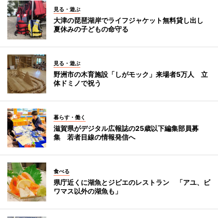
見る・遊ぶ
大津の琵琶湖岸でライフジャケット無料貸し出し
夏休みの子どもの命守る
見る・遊ぶ
野洲市の木育施設「しがモック」来場者5万人 立
体ドミノで祝う
暮らす・働く
滋賀県がデジタル広報誌の25歳以下編集部員募
集 若者目線の情報発信へ
食べる
県庁近くに湖魚とジビエのレストラン 「アユ、ビ
ワマス以外の湖魚も」