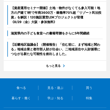
【資産運用セミナー開催】土地・物件がなくても参入可能！地
方の戸建て1軒で年商3600万・稼働率70%超「リゾート民泊投
資」を解説！120施設運営LDKプロジェクトが登壇
《8/29（金）大阪・参加無料》
滋賀県内の子ども食堂への書籍寄贈をさらに5年間継続
【近畿地区協議会】（開催報告）「住む前に、まず地域と関わ
る」地域企業と都市部人財が出会い、二地域居住や人財循環に
つながる新たな可能性を創出しました。
もっと見る
食べる
見る・遊ぶ
買う
暮らす・働く
学ぶ・知る
特集