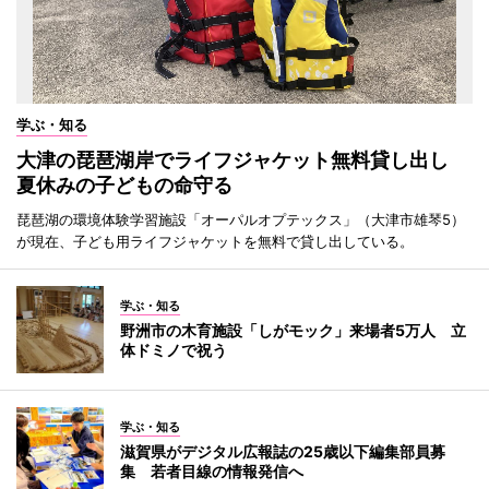
学ぶ・知る
大津の琵琶湖岸でライフジャケット無料貸し出し
夏休みの子どもの命守る
琵琶湖の環境体験学習施設「オーパルオプテックス」（大津市雄琴5）
が現在、子ども用ライフジャケットを無料で貸し出している。
学ぶ・知る
野洲市の木育施設「しがモック」来場者5万人 立
体ドミノで祝う
学ぶ・知る
滋賀県がデジタル広報誌の25歳以下編集部員募
集 若者目線の情報発信へ