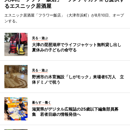
るエスニック居酒屋
エスニック居酒屋「フラワー飯店」（大津市浜町）が8月10日、オープ
ンする。
見る・遊ぶ
大津の琵琶湖岸でライフジャケット無料貸し出し
夏休みの子どもの命守る
見る・遊ぶ
野洲市の木育施設「しがモック」来場者5万人 立
体ドミノで祝う
暮らす・働く
滋賀県がデジタル広報誌の25歳以下編集部員募
集 若者目線の情報発信へ