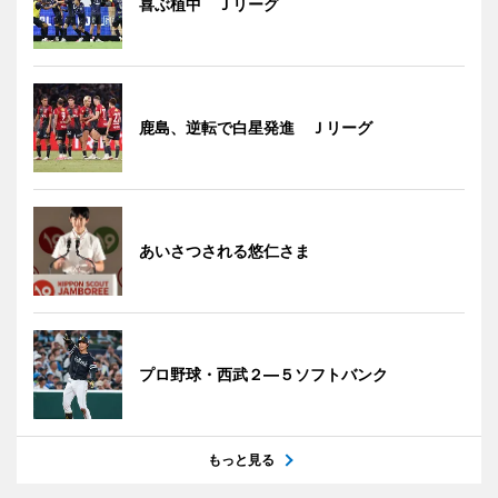
喜ぶ植中 Ｊリーグ
鹿島、逆転で白星発進 Ｊリーグ
あいさつされる悠仁さま
プロ野球・西武２―５ソフトバンク
もっと見る