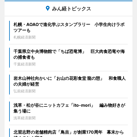
みん経トピックス
札幌・AOAOで進化学ぶスタンプラリー 小学生向けラボ
ツアーも
札幌経済新聞
千葉県立中央博物館で「ちば恐竜博」 巨大肉食恐竜や海
の捕食者も
千葉経済新聞
岩木山神社向かいに「お山の花彩食堂 龍の憩」 和食職人
の夫婦が経営
弘前経済新聞
浅草・松が谷にニットカフェ「ito-mori」 編み物好きが
集う場に
浅草経済新聞
北習志野の老舗精肉店「鳥吉」が創業170周年 幕末から