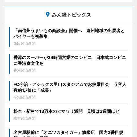
みん経トピックス
「南信州うまいもの商談会」開催へ 遠州地域の出展者と
バイヤーも初募集
飯田経済新聞
香港のスーパーが24時間営業のコンビニ 日本式コンビニ
に香港食文化を
香港経済新聞
FC今治・アシックス里山スタジアムでお披露目会 収容人
数約1.7倍に「成長」
今治経済新聞
松本・新村で13万本のヒマワリ満開 見頃は3週間ほど
松本経済新聞
名古屋駅前に「オニツカタイガー」旗艦店 国内2番目規