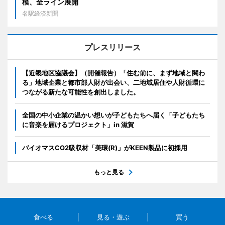
模、全ライン展開
名駅経済新聞
プレスリリース
【近畿地区協議会】（開催報告）「住む前に、まず地域と関わ
る」地域企業と都市部人財が出会い、二地域居住や人財循環に
つながる新たな可能性を創出しました。
全国の中小企業の温かい想いが子どもたちへ届く「子どもたち
に音楽を届けるプロジェクト」in 滋賀
バイオマスCO2吸収材「美環(R)」がKEEN製品に初採用
もっと見る
食べる
見る・遊ぶ
買う