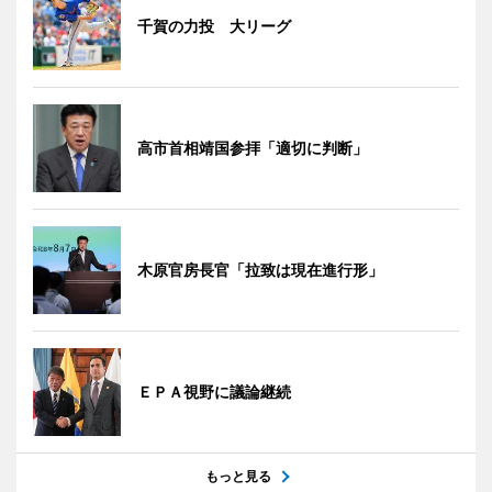
千賀の力投 大リーグ
高市首相靖国参拝「適切に判断」
木原官房長官「拉致は現在進行形」
ＥＰＡ視野に議論継続
もっと見る