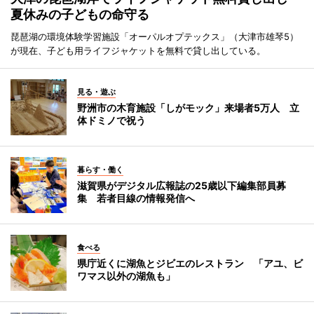
夏休みの子どもの命守る
琵琶湖の環境体験学習施設「オーパルオプテックス」（大津市雄琴5）
が現在、子ども用ライフジャケットを無料で貸し出している。
見る・遊ぶ
野洲市の木育施設「しがモック」来場者5万人 立
体ドミノで祝う
暮らす・働く
滋賀県がデジタル広報誌の25歳以下編集部員募
集 若者目線の情報発信へ
食べる
県庁近くに湖魚とジビエのレストラン 「アユ、ビ
ワマス以外の湖魚も」