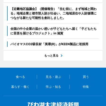
【近畿地区協議会】（開催報告）「住む前に、まず地域と関わ
る」地域企業と都市部人財が出会い、二地域居住や人財循環に
つながる新たな可能性を創出しました。
全国の中小企業の温かい想いが子どもたちへ届く「子どもたち
に音楽を届けるプロジェクト」in 滋賀
バイオマスCO2吸収材「美環(R)」がKEEN製品に初採用
もっと見る
食べる
見る・遊ぶ
買う
暮らす・働く
学ぶ・知る
特集