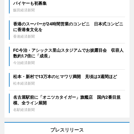
バイヤーも初募集
飯田経済新聞
香港のスーパーが24時間営業のコンビニ 日本式コンビニ
に香港食文化を
香港経済新聞
FC今治・アシックス里山スタジアムでお披露目会 収容人
数約1.7倍に「成長」
今治経済新聞
松本・新村で13万本のヒマワリ満開 見頃は3週間ほど
松本経済新聞
名古屋駅前に「オニツカタイガー」旗艦店 国内2番目規
模、全ライン展開
名駅経済新聞
プレスリリース