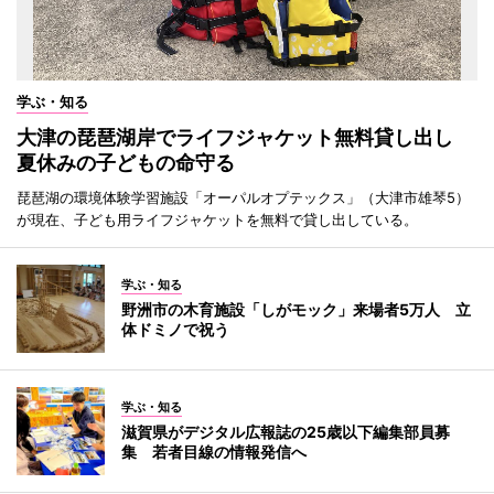
学ぶ・知る
大津の琵琶湖岸でライフジャケット無料貸し出し
夏休みの子どもの命守る
琵琶湖の環境体験学習施設「オーパルオプテックス」（大津市雄琴5）
が現在、子ども用ライフジャケットを無料で貸し出している。
学ぶ・知る
野洲市の木育施設「しがモック」来場者5万人 立
体ドミノで祝う
学ぶ・知る
滋賀県がデジタル広報誌の25歳以下編集部員募
集 若者目線の情報発信へ