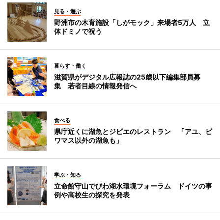
見る・遊ぶ
野洲市の木育施設「しがモック」来場者5万人 立
体ドミノで祝う
暮らす・働く
滋賀県がデジタル広報誌の25歳以下編集部員募
集 若者目線の情報発信へ
食べる
県庁近くに湖魚とジビエのレストラン 「アユ、ビ
ワマス以外の湖魚も」
学ぶ・知る
立命館守山でびわ湖水環境フォーラム ドイツの事
例や高校生の探究を発表