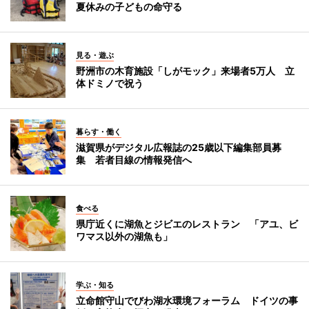
夏休みの子どもの命守る
見る・遊ぶ
野洲市の木育施設「しがモック」来場者5万人 立
体ドミノで祝う
暮らす・働く
滋賀県がデジタル広報誌の25歳以下編集部員募
集 若者目線の情報発信へ
食べる
県庁近くに湖魚とジビエのレストラン 「アユ、ビ
ワマス以外の湖魚も」
学ぶ・知る
立命館守山でびわ湖水環境フォーラム ドイツの事