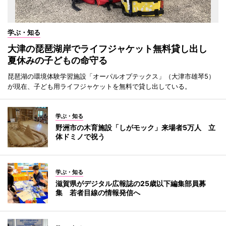
学ぶ・知る
大津の琵琶湖岸でライフジャケット無料貸し出し
夏休みの子どもの命守る
琵琶湖の環境体験学習施設「オーパルオプテックス」（大津市雄琴5）
が現在、子ども用ライフジャケットを無料で貸し出している。
学ぶ・知る
野洲市の木育施設「しがモック」来場者5万人 立
体ドミノで祝う
学ぶ・知る
滋賀県がデジタル広報誌の25歳以下編集部員募
集 若者目線の情報発信へ