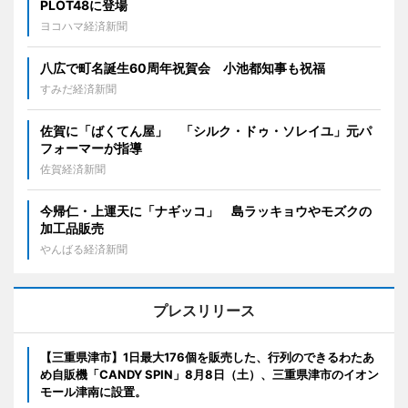
PLOT48に登場
ヨコハマ経済新聞
八広で町名誕生60周年祝賀会 小池都知事も祝福
すみだ経済新聞
佐賀に「ばくてん屋」 「シルク・ドゥ・ソレイユ」元パ
フォーマーが指導
佐賀経済新聞
今帰仁・上運天に「ナギッコ」 島ラッキョウやモズクの
加工品販売
やんばる経済新聞
プレスリリース
【三重県津市】1日最大176個を販売した、行列のできるわたあ
め自販機「CANDY SPIN」8月8日（土）、三重県津市のイオン
モール津南に設置。