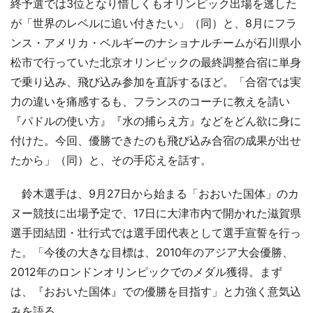
終予選では3位となり惜しくもオリンピック出場を逃した
が「世界のレベルに追い付きたい」（同）と、8月にフラ
ンス・アメリカ・ベルギーのナショナルチームが石川県小
松市で行っていた北京オリンピックの最終調整合宿に単身
で乗り込み、飛び込み参加を直訴するほど。「合宿では実
力の違いを痛感するも、フランスのコーチに教えを請い
『パドルの使い方』『水の捕らえ方』などをどん欲に身に
付けた。今回、優勝できたのも飛び込み合宿の成果が出せ
たから」（同）と、その手応えを話す。
鈴木選手は、9月27日から始まる「おおいた国体」のカ
ヌー競技に出場予定で、17日に大津市内で開かれた滋賀県
選手団結団・壮行式では選手団代表として選手宣誓を行っ
た。「今後の大きな目標は、2010年のアジア大会優勝、
2012年のロンドンオリンピックでのメダル獲得。まず
は、『おおいた国体』での優勝を目指す」と力強く意気込
みを語る。