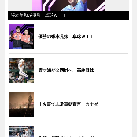
張本美和が優勝 卓球ＷＴＴ
優勝の張本兄妹 卓球ＷＴＴ
霞ケ浦が２回戦へ 高校野球
山火事で非常事態宣言 カナダ