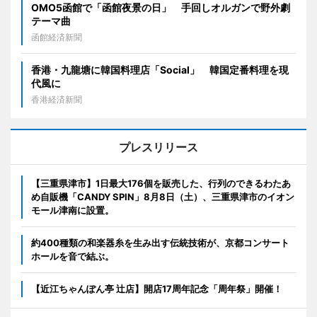
OMO5函館で「函館夜景の日」 手回しオルガンで野外劇
テーマ曲
函館経済新聞
香港・九龍塘に韓国料理店「Social」 韓国定番料理を現
代風に
香港経済新聞
プレスリリース
【三重県津市】1日最大176個を販売した、行列のできるわたあ
め自販機「CANDY SPIN」8月8日（土）、三重県津市のイオン
モール津南に設置。
約400種類の和楽器糸を生み出す伝統技術が、京都コンサート
ホールを音で結ぶ。
【近江ちゃんぽん亭 辻店】開店17周年記念「周年祭」開催！