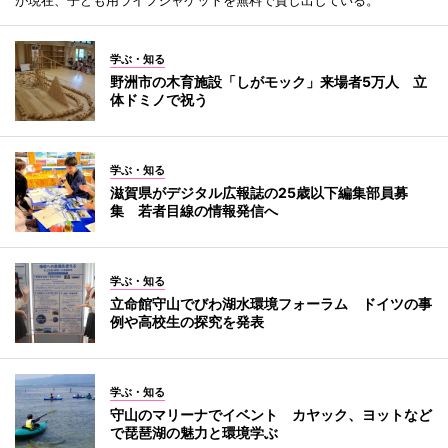
が現在、子ども用ライフジャケットを無料で貸し出している。
学ぶ・知る
野洲市の木育施設「しがモック」来場者5万人 立
体ドミノで祝う
学ぶ・知る
滋賀県がデジタル広報誌の25歳以下編集部員募
集 若者目線の情報発信へ
学ぶ・知る
立命館守山でびわ湖水環境フォーラム ドイツの事
例や高校生の探究を発表
学ぶ・知る
守山のマリーナでイベント カヤック、ヨットなど
で琵琶湖の魅力と環境学ぶ