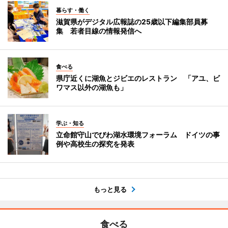
暮らす・働く
滋賀県がデジタル広報誌の25歳以下編集部員募
集 若者目線の情報発信へ
食べる
県庁近くに湖魚とジビエのレストラン 「アユ、ビ
ワマス以外の湖魚も」
学ぶ・知る
立命館守山でびわ湖水環境フォーラム ドイツの事
例や高校生の探究を発表
もっと見る
食べる