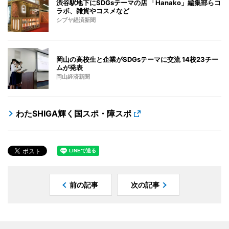
渋谷駅地下にSDGsテーマの店 「Hanako」編集部らコ
ラボ、雑貨やコスメなど
シブヤ経済新聞
岡山の高校生と企業がSDGsテーマに交流 14校23チー
ムが発表
岡山経済新聞
わたSHIGA輝く国スポ・障スポ
前の記事
次の記事