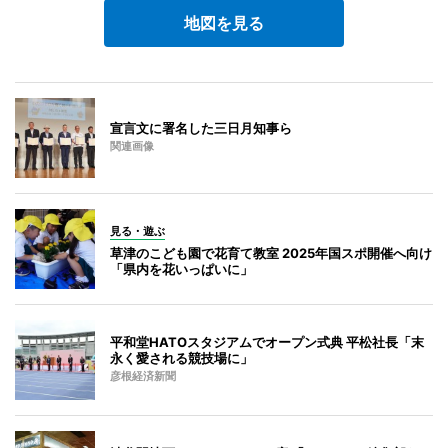
地図を見る
宣言文に署名した三日月知事ら
関連画像
見る・遊ぶ
草津のこども園で花育て教室 2025年国スポ開催へ向け
「県内を花いっぱいに」
平和堂HATOスタジアムでオープン式典 平松社長「末
永く愛される競技場に」
彦根経済新聞