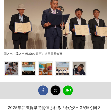
国スポ・障スポMLGsを宣言する三日月知事
2025年に滋賀県で開催される「わたSHIGA輝く国ス