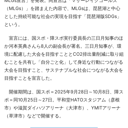
MLGs宣言」を発表。同宣言は「マザーレイクゴールズ
（MLGs）」を踏まえた内容で、MLGsは、琵琶湖と中心
とした持続可能な社会の実現を目指す「琵琶湖版SDGs」
という。
宣言には、国スポ・障スポ実行委員長の三日月知事のほ
か河本英典さんら8人の副会長が署名。三日月知事が、環
境に配慮した大会を目指すこととCO2排出量削減に取り組
むことを共有し「自分ごと化」して身近な行動につながる
大会を目指すこと、サステナブルな社会につながる大会を
目指すことを宣言した。
開催期間は、国スポ＝2025年9月28日～10月8日、障ス
ポ＝同10月25日～27日。平和堂HATOスタジアム（彦根
市）や滋賀ダイハツアリーナ（大津市）、YMITアリーナ
（草津市）などで開催する。