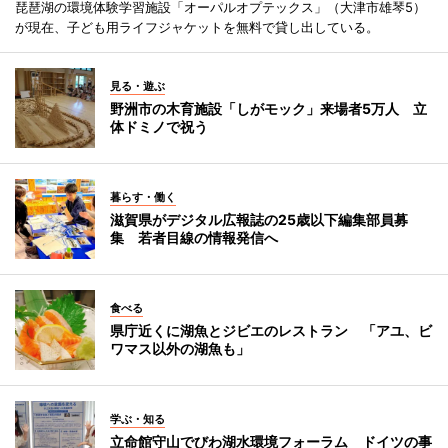
琵琶湖の環境体験学習施設「オーパルオプテックス」（大津市雄琴5）
が現在、子ども用ライフジャケットを無料で貸し出している。
見る・遊ぶ
野洲市の木育施設「しがモック」来場者5万人 立
体ドミノで祝う
暮らす・働く
滋賀県がデジタル広報誌の25歳以下編集部員募
集 若者目線の情報発信へ
食べる
県庁近くに湖魚とジビエのレストラン 「アユ、ビ
ワマス以外の湖魚も」
学ぶ・知る
立命館守山でびわ湖水環境フォーラム ドイツの事