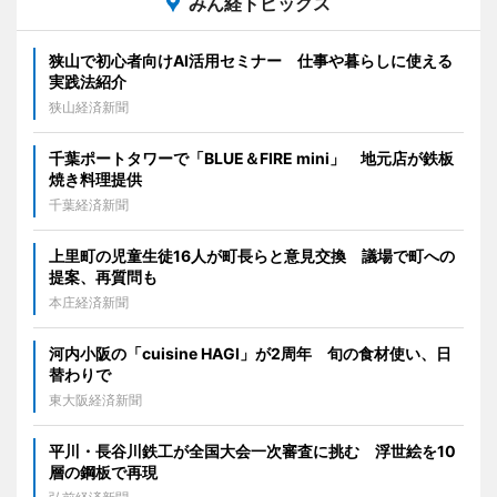
みん経トピックス
狭山で初心者向けAI活用セミナー 仕事や暮らしに使える
実践法紹介
狭山経済新聞
千葉ポートタワーで「BLUE＆FIRE mini」 地元店が鉄板
焼き料理提供
千葉経済新聞
上里町の児童生徒16人が町長らと意見交換 議場で町への
提案、再質問も
本庄経済新聞
河内小阪の「cuisine HAGI」が2周年 旬の食材使い、日
替わりで
東大阪経済新聞
平川・長谷川鉄工が全国大会一次審査に挑む 浮世絵を10
層の鋼板で再現