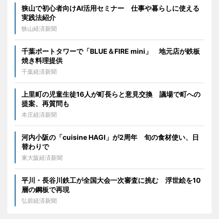
狭山で初心者向けAI活用セミナー 仕事や暮らしに使える
実践法紹介
狭山経済新聞
千葉ポートタワーで「BLUE＆FIRE mini」 地元店が鉄板
焼き料理提供
千葉経済新聞
上里町の児童生徒16人が町長らと意見交換 議場で町への
提案、再質問も
本庄経済新聞
河内小阪の「cuisine HAGI」が2周年 旬の食材使い、日
替わりで
東大阪経済新聞
平川・長谷川鉄工が全国大会一次審査に挑む 浮世絵を10
層の鋼板で再現
弘前経済新聞