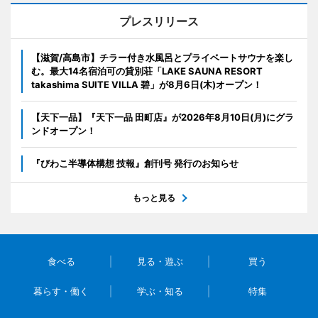
プレスリリース
【滋賀/高島市】チラー付き水風呂とプライベートサウナを楽し
む。最大14名宿泊可の貸別荘「LAKE SAUNA RESORT
takashima SUITE VILLA 碧」が8月6日(木)オープン！
【天下一品】『天下一品 田町店』が2026年8月10日(月)にグラ
ンドオープン！
『びわこ半導体構想 技報』創刊号 発行のお知らせ
もっと見る
食べる
見る・遊ぶ
買う
暮らす・働く
学ぶ・知る
特集