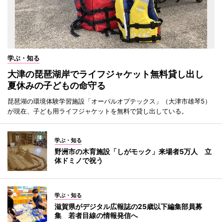
学ぶ・知る
大津の琵琶湖岸でライフジャケット無料貸し出し
夏休みの子どもの命守る
琵琶湖の環境体験学習施設「オーパルオプテックス」（大津市雄琴5）
が現在、子ども用ライフジャケットを無料で貸し出している。
学ぶ・知る
野洲市の木育施設「しがモック」来場者5万人 立
体ドミノで祝う
学ぶ・知る
滋賀県がデジタル広報誌の25歳以下編集部員募
集 若者目線の情報発信へ