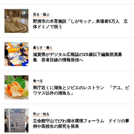
見る・遊ぶ
野洲市の木育施設「しがモック」来場者5万人 立
体ドミノで祝う
暮らす・働く
滋賀県がデジタル広報誌の25歳以下編集部員募
集 若者目線の情報発信へ
食べる
県庁近くに湖魚とジビエのレストラン 「アユ、ビ
ワマス以外の湖魚も」
学ぶ・知る
立命館守山でびわ湖水環境フォーラム ドイツの事
例や高校生の探究を発表