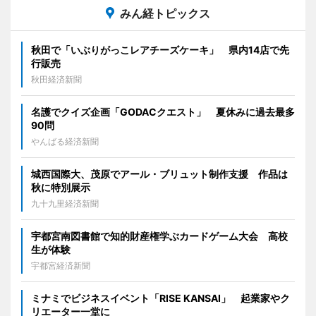
みん経トピックス
秋田で「いぶりがっこレアチーズケーキ」 県内14店で先
行販売
秋田経済新聞
名護でクイズ企画「GODACクエスト」 夏休みに過去最多
90問
やんばる経済新聞
城西国際大、茂原でアール・ブリュット制作支援 作品は
秋に特別展示
九十九里経済新聞
宇都宮南図書館で知的財産権学ぶカードゲーム大会 高校
生が体験
宇都宮経済新聞
ミナミでビジネスイベント「RISE KANSAI」 起業家やク
リエーター一堂に