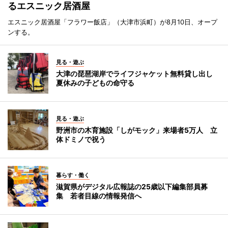
るエスニック居酒屋
エスニック居酒屋「フラワー飯店」（大津市浜町）が8月10日、オープ
ンする。
見る・遊ぶ
大津の琵琶湖岸でライフジャケット無料貸し出し
夏休みの子どもの命守る
見る・遊ぶ
野洲市の木育施設「しがモック」来場者5万人 立
体ドミノで祝う
暮らす・働く
滋賀県がデジタル広報誌の25歳以下編集部員募
集 若者目線の情報発信へ