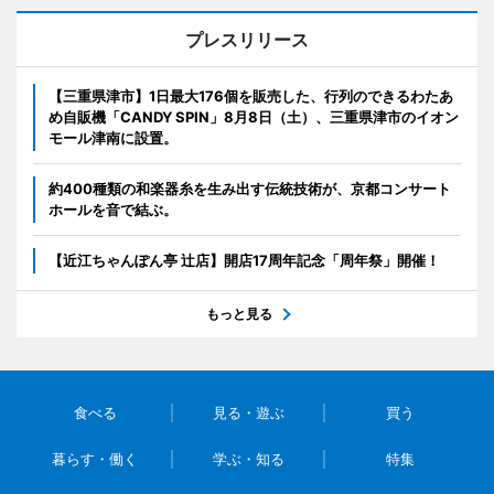
プレスリリース
【三重県津市】1日最大176個を販売した、行列のできるわたあ
め自販機「CANDY SPIN」8月8日（土）、三重県津市のイオン
モール津南に設置。
約400種類の和楽器糸を生み出す伝統技術が、京都コンサート
ホールを音で結ぶ。
【近江ちゃんぽん亭 辻店】開店17周年記念「周年祭」開催！
もっと見る
食べる
見る・遊ぶ
買う
暮らす・働く
学ぶ・知る
特集