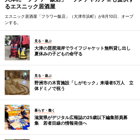
るエスニック居酒屋
エスニック居酒屋「フラワー飯店」（大津市浜町）が8月10日、オープ
ンする。
見る・遊ぶ
大津の琵琶湖岸でライフジャケット無料貸し出し
夏休みの子どもの命守る
見る・遊ぶ
野洲市の木育施設「しがモック」来場者5万人 立
体ドミノで祝う
暮らす・働く
滋賀県がデジタル広報誌の25歳以下編集部員募
集 若者目線の情報発信へ