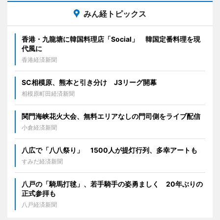
みん経トピックス
香港・九龍塘に韓国料理店「Social」 韓国定番料理を現
代風に
香港経済新聞
SC相模原、熊本と引き分け J3リーグ開幕
相模原町田経済新聞
関門海峡花火大会、無料エリアなしの門司側をライブ配信
小倉経済新聞
八広で「八八祭り」 1500人が提灯行列、多幸アートも
すみだ経済新聞
八戸の「騎馬打毬」、若手騎手の姿勇ましく 20年ぶりの
正式参拝も
八戸経済新聞