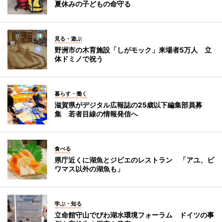
夏休みの子どもの命守る
見る・遊ぶ
野洲市の木育施設「しがモック」来場者5万人 立
体ドミノで祝う
暮らす・働く
滋賀県がデジタル広報誌の25歳以下編集部員募
集 若者目線の情報発信へ
食べる
県庁近くに湖魚とジビエのレストラン 「アユ、ビ
ワマス以外の湖魚も」
学ぶ・知る
立命館守山でびわ湖水環境フォーラム ドイツの事