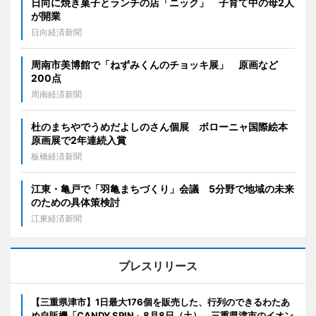
日向に焼き菓子とランチの店「ニック」 子育て中の母2人
が開業
日向経済新聞
周南市美博館で「ねずみくんのチョッキ展」 原画など
200点
周南経済新聞
杜のまちやでうめだよしのさん個展 ボローニャ国際絵本
原画展で2年連続入賞
板橋経済新聞
江東・亀戸で「羽亀まちづくり」会議 5分野で地域の未来
のための具体策検討
江東経済新聞
プレスリリース
【三重県津市】1日最大176個を販売した、行列のできるわたあ
め自販機「CANDY SPIN」8月8日（土）、三重県津市のイオン