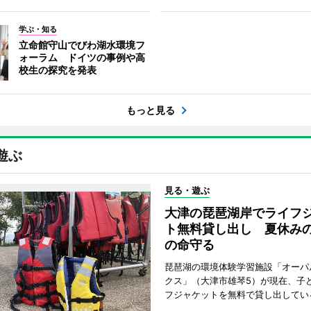
学ぶ・知る
立命館守山でびわ湖水環境フ
ォーラム ドイツの事例や高
校生の探究を発表
もっと見る
遊ぶ
見る・遊ぶ
大津の琵琶湖岸でライフ
ト無料貸し出し 夏休み
の命守る
琵琶湖の環境体験学習施設「オーパ
クス」（大津市雄琴5）が現在、子
フジャケットを無料で貸し出してい