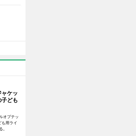
ジャケッ
の子ども
ルオプテッ
ども用ライ
る。