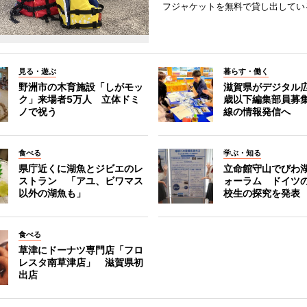
フジャケットを無料で貸し出してい
見る・遊ぶ
暮らす・働く
野洲市の木育施設「しがモッ
滋賀県がデジタル広
ク」来場者5万人 立体ドミ
歳以下編集部員募
ノで祝う
線の情報発信へ
食べる
学ぶ・知る
県庁近くに湖魚とジビエのレ
立命館守山でびわ
ストラン 「アユ、ビワマス
ォーラム ドイツ
以外の湖魚も」
校生の探究を発表
食べる
草津にドーナツ専門店「フロ
レスタ南草津店」 滋賀県初
出店