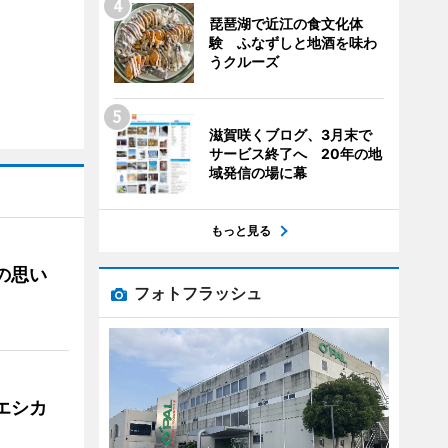
琵琶湖で近江の食文化体
験 ふなずしと地酒を味わ
うクルーズ
滋賀咲くブログ、3月末で
サービス終了へ 20年の地
域発信の場に幕
もっと見る
への思い
フォトフラッシュ
「エシカ