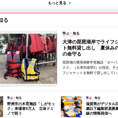
もっと見る
知る
学ぶ・知る
大津の琵琶湖岸でライフ
ト無料貸し出し 夏休み
の命守る
琵琶湖の環境体験学習施設「オーパ
クス」（大津市雄琴5）が現在、子
フジャケットを無料で貸し出してい
学ぶ・知る
学ぶ・知る
野洲市の木育施設「しがモッ
滋賀県がデジタル広
ク」来場者5万人 立体ドミ
歳以下編集部員募
ノで祝う
線の情報発信へ