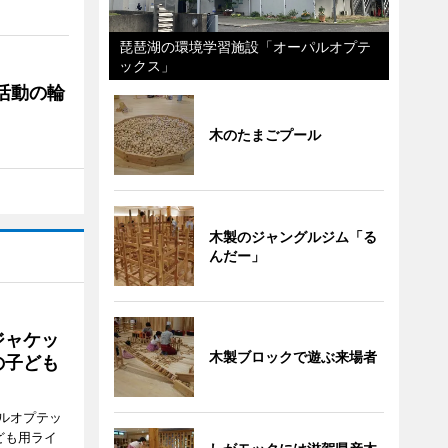
琵琶湖の環境学習施設「オーパルオプテ
ックス」
ぐ活動の輪
木のたまごプール
木製のジャングルジム「る
んだー」
ジャケッ
木製ブロックで遊ぶ来場者
の子ども
ルオプテッ
ども用ライ