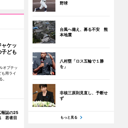
野球
台風へ備え、募る不安 熊
本地震
ジャケッ
の子ども
八村塁「ロス五輪で１勝
を」
ルオプテッ
ども用ライ
る。
非核三原則見直し、予断せ
ず
報誌の25
もっと見る
集 若者目