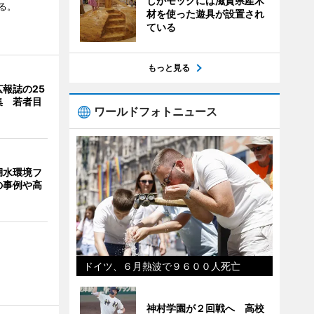
しがモックには滋賀県産木
る。
材を使った遊具が設置され
ている
もっと見る
報誌の25
集 若者目
ワールドフォトニュース
湖水環境フ
の事例や高
ドイツ、６月熱波で９６００人死亡
神村学園が２回戦へ 高校