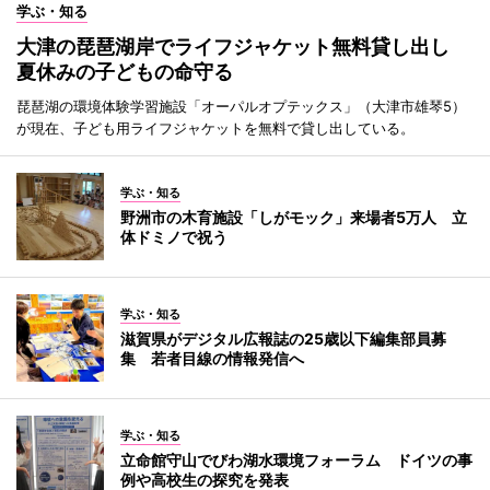
学ぶ・知る
大津の琵琶湖岸でライフジャケット無料貸し出し
夏休みの子どもの命守る
琵琶湖の環境体験学習施設「オーパルオプテックス」（大津市雄琴5）
が現在、子ども用ライフジャケットを無料で貸し出している。
学ぶ・知る
野洲市の木育施設「しがモック」来場者5万人 立
体ドミノで祝う
学ぶ・知る
滋賀県がデジタル広報誌の25歳以下編集部員募
集 若者目線の情報発信へ
学ぶ・知る
立命館守山でびわ湖水環境フォーラム ドイツの事
例や高校生の探究を発表