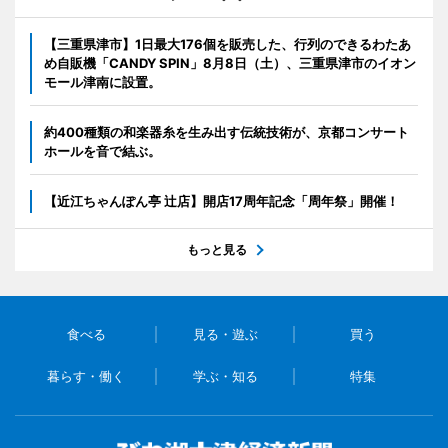
【三重県津市】1日最大176個を販売した、行列のできるわたあ
め自販機「CANDY SPIN」8月8日（土）、三重県津市のイオン
モール津南に設置。
約400種類の和楽器糸を生み出す伝統技術が、京都コンサート
ホールを音で結ぶ。
【近江ちゃんぽん亭 辻店】開店17周年記念「周年祭」開催！
もっと見る
食べる
見る・遊ぶ
買う
暮らす・働く
学ぶ・知る
特集