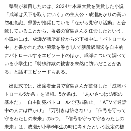
県警が着目したのは、2024年本屋大賞を受賞した小説
「成瀬は天下を取りにいく」の主人公・成瀬あかりの高い
防犯意識。県警が推奨している「ながら見守り活動」と合
致していることから、著者の宮島さんを任命したという。
小説内には、成瀬が膳所高校からの下校中に「パトロール
中」と書かれた赤い腕章を巻き1人で膳所駅周辺を自主的
にパトロールするエピソードのほか、成瀬について調べて
いる小学生に「特殊詐欺の被害を未然に防いだことがあ
る」と話すエピソードもある。
出動式では、出席者全員で宮島さんが監修した「成瀬パ
トロール5か条」を唱和。5か条は、「あいさつは防犯の
基本だ」「自主防犯パトロールで犯罪防止」「ATMで通話
中の人には声かけ」「万引きは許さない」「信号を守って
守るわたしの未来」の5つ。「信号を守って守るわたしの
未来」は、成瀬が小学6年生の時に考えたという設定の標