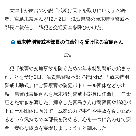
大津市が舞台の小説「成瀬は天下を取りにいく」の著
者、宮島未奈さんが12月2日、滋賀県警の歳末特別警戒本
部長に就任し、防犯と交通安全を呼びかけた。
歳末特別警戒本部長の任命証を受け取る宮島さん
［広告］
犯罪被害や交通事故を防ぐための年末特別警戒が始まっ
たことを受け2日、滋賀県警察本部で行われた「歳末特別
警戒出動式」には警察官や防犯パトロール団体などが出
席。県警は宮島さんを歳末特別警戒本部長に任命し、任命
証とたすきを渡した。拝命した宮島さんは警察官や防犯パ
トロール団体に向けて「成瀬の力で事件や事故を食い止め
るという気持ちで本部長を務める。心を一つに合わせて安
全・安心な滋賀を実現しましょう」と訓示した。