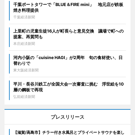
千葉ポートタワーで「BLUE＆FIRE mini」 地元店が鉄板
焼き料理提供
千葉経済新聞
上里町の児童生徒16人が町長らと意見交換 議場で町への
提案、再質問も
本庄経済新聞
河内小阪の「cuisine HAGI」が2周年 旬の食材使い、日
替わりで
東大阪経済新聞
平川・長谷川鉄工が全国大会一次審査に挑む 浮世絵を10
層の鋼板で再現
弘前経済新聞
プレスリリース
【滋賀/高島市】チラー付き水風呂とプライベートサウナを楽し