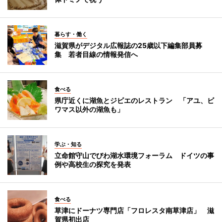
暮らす・働く
滋賀県がデジタル広報誌の25歳以下編集部員募
集 若者目線の情報発信へ
食べる
県庁近くに湖魚とジビエのレストラン 「アユ、ビ
ワマス以外の湖魚も」
学ぶ・知る
立命館守山でびわ湖水環境フォーラム ドイツの事
例や高校生の探究を発表
食べる
草津にドーナツ専門店「フロレスタ南草津店」 滋
賀県初出店