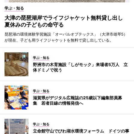
学ぶ・知る
大津の琵琶湖岸でライフジャケット無料貸し出し
夏休みの子どもの命守る
琵琶湖の環境体験学習施設「オーパルオプテックス」（大津市雄琴5）
が現在、子ども用ライフジャケットを無料で貸し出している。
学ぶ・知る
野洲市の木育施設「しがモック」来場者5万人 立
体ドミノで祝う
学ぶ・知る
滋賀県がデジタル広報誌の25歳以下編集部員募
集 若者目線の情報発信へ
学ぶ・知る
立命館守山でびわ湖水環境フォーラム ドイツの事