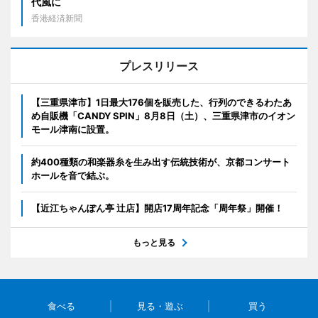
代風に
香港経済新聞
プレスリリース
【三重県津市】1日最大176個を販売した、行列のできるわたあ
め自販機「CANDY SPIN」8月8日（土）、三重県津市のイオン
モール津南に設置。
約400種類の和楽器糸を生み出す伝統技術が、京都コンサート
ホールを音で結ぶ。
【近江ちゃんぽん亭 辻店】開店17周年記念「周年祭」開催！
もっと見る
食べる
見る・遊ぶ
買う