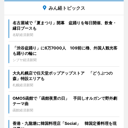
みん経トピックス
名古屋城で「夏まつり」開幕 盆踊りを毎日開催、飲食・
縁日ブースも
名駅経済新聞
「渋谷盆踊り」に6万7000人 109前に櫓、外国人観光客
も踊りの輪に
シブヤ経済新聞
大丸札幌店で任天堂ポップアップストア 「どうぶつの
森」特設エリアも
札幌経済新聞
OMO5函館で「函館夜景の日」 手回しオルガンで野外劇
テーマ曲
函館経済新聞
香港・九龍塘に韓国料理店「Social」 韓国定番料理を現