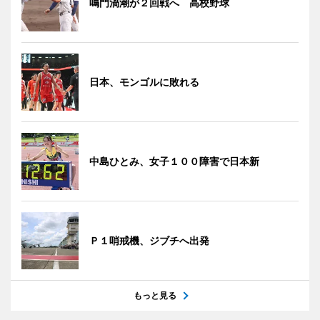
鳴門渦潮が２回戦へ 高校野球
日本、モンゴルに敗れる
中島ひとみ、女子１００障害で日本新
Ｐ１哨戒機、ジブチへ出発
もっと見る