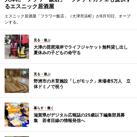
るエスニック居酒屋
エスニック居酒屋「フラワー飯店」（大津市浜町）が8月10日、オープ
ンする。
見る・遊ぶ
大津の琵琶湖岸でライフジャケット無料貸し出し
夏休みの子どもの命守る
見る・遊ぶ
野洲市の木育施設「しがモック」来場者5万人 立
体ドミノで祝う
暮らす・働く
滋賀県がデジタル広報誌の25歳以下編集部員募
集 若者目線の情報発信へ