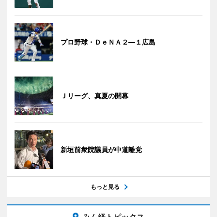
プロ野球・ＤｅＮＡ２―１広島
Ｊリーグ、真夏の開幕
新垣前衆院議員が中道離党
もっと見る