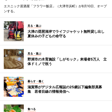
エスニック居酒屋「フラワー飯店」（大津市浜町）が8月10日、オープ
ンする。
見る・遊ぶ
大津の琵琶湖岸でライフジャケット無料貸し出し
夏休みの子どもの命守る
見る・遊ぶ
野洲市の木育施設「しがモック」来場者5万人 立
体ドミノで祝う
暮らす・働く
滋賀県がデジタル広報誌の25歳以下編集部員募
集 若者目線の情報発信へ
食べる