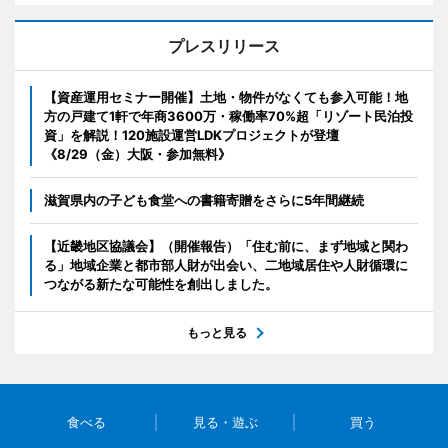
プレスリリース
【資産運用セミナー開催】土地・物件がなくても参入可能！地
方の戸建て1軒で年商3600万・稼働率70%超「リゾート民泊投
資」を解説！120施設運営LDKプロジェクトが登壇
《8/29（金）大阪・参加無料》
滋賀県内の子ども食堂への書籍寄贈をさらに5年間継続
【近畿地区協議会】（開催報告）「住む前に、まず地域と関わ
る」地域企業と都市部人財が出会い、二地域居住や人財循環に
つながる新たな可能性を創出しました。
もっと見る
食べる
見る・遊ぶ
買う