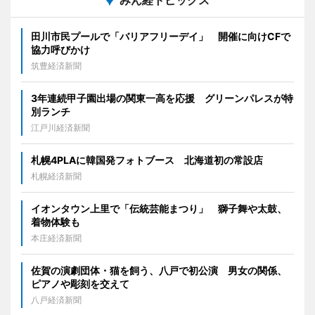
みん経トピックス
田川市民プールで「バリアフリーデイ」 開催に向けCFで
協力呼びかけ
筑豊経済新聞
3年連続甲子園出場の関東一高を応援 グリーンパレスが特
別ランチ
江戸川経済新聞
札幌4PLAに韓国発フォトブース 北海道初の常設店
札幌経済新聞
イオンタウン上里で「伝統芸能まつり」 獅子舞や太鼓、
着物体験も
本庄経済新聞
佐賀の演劇団体・猫を飼う、八戸で初公演 男女の関係、
ピアノや彫刻を交えて
八戸経済新聞