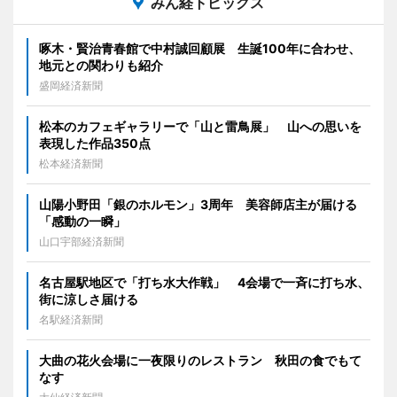
みん経トピックス
啄木・賢治青春館で中村誠回顧展 生誕100年に合わせ、
地元との関わりも紹介
盛岡経済新聞
松本のカフェギャラリーで「山と雷鳥展」 山への思いを
表現した作品350点
松本経済新聞
山陽小野田「銀のホルモン」3周年 美容師店主が届ける
「感動の一瞬」
山口宇部経済新聞
名古屋駅地区で「打ち水大作戦」 4会場で一斉に打ち水、
街に涼しさ届ける
名駅経済新聞
大曲の花火会場に一夜限りのレストラン 秋田の食でもて
なす