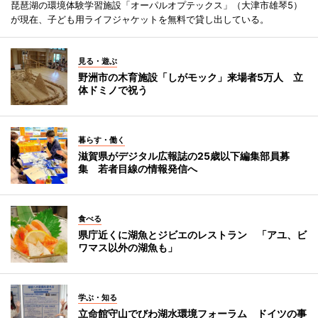
琵琶湖の環境体験学習施設「オーパルオプテックス」（大津市雄琴5）
が現在、子ども用ライフジャケットを無料で貸し出している。
見る・遊ぶ
野洲市の木育施設「しがモック」来場者5万人 立
体ドミノで祝う
暮らす・働く
滋賀県がデジタル広報誌の25歳以下編集部員募
集 若者目線の情報発信へ
食べる
県庁近くに湖魚とジビエのレストラン 「アユ、ビ
ワマス以外の湖魚も」
学ぶ・知る
立命館守山でびわ湖水環境フォーラム ドイツの事