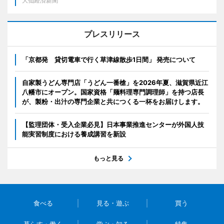
大仙経済新聞
プレスリリース
「京都発 貸切電車で行く草津線散歩1日間」 発売について
自家製うどん専門店「うどん一番槍」を2026年夏、滋賀県近江
八幡市にオープン。国家資格「麺料理専門調理師」を持つ店長
が、製粉・出汁の専門企業と共につくる一杯をお届けします。
【監理団体・受入企業必見】日本事業推進センターが外国人技
能実習制度における養成講習を新設
もっと見る
食べる
見る・遊ぶ
買う
暮らす・働く
学ぶ・知る
特集