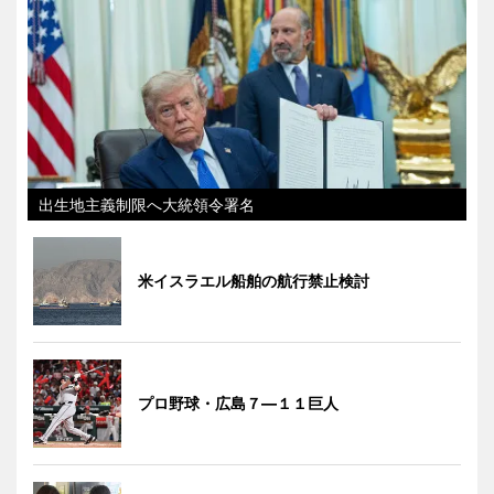
出生地主義制限へ大統領令署名
米イスラエル船舶の航行禁止検討
プロ野球・広島７―１１巨人