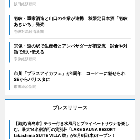
飯田経済新聞
壱岐・重家酒造と山口の企業が連携 秋限定日本酒「壱岐
あきいち」発売
壱岐対馬経済新聞
宗像・道の駅で生産者とアンバサダーが初交流 試食や対
話で思い伝える
宗像経済新聞
市川「プラスアイカフェ」が1周年 コーヒーに魅せられ
SEからバリスタに
市川経済新聞
プレスリリース
【滋賀/高島市】チラー付き水風呂とプライベートサウナを楽し
む。最大14名宿泊可の貸別荘「LAKE SAUNA RESORT
takashima SUITE VILLA 碧」が8月6日(木)オープン！