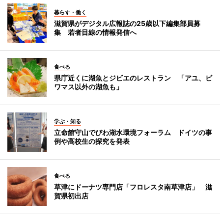
暮らす・働く
滋賀県がデジタル広報誌の25歳以下編集部員募
集 若者目線の情報発信へ
食べる
県庁近くに湖魚とジビエのレストラン 「アユ、ビ
ワマス以外の湖魚も」
学ぶ・知る
立命館守山でびわ湖水環境フォーラム ドイツの事
例や高校生の探究を発表
食べる
草津にドーナツ専門店「フロレスタ南草津店」 滋
賀県初出店