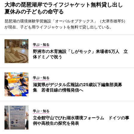
大津の琵琶湖岸でライフジャケット無料貸し出し
夏休みの子どもの命守る
琵琶湖の環境体験学習施設「オーパルオプテックス」（大津市雄琴5）
が現在、子ども用ライフジャケットを無料で貸し出している。
学ぶ・知る
野洲市の木育施設「しがモック」来場者5万人 立
体ドミノで祝う
学ぶ・知る
滋賀県がデジタル広報誌の25歳以下編集部員募
集 若者目線の情報発信へ
学ぶ・知る
立命館守山でびわ湖水環境フォーラム ドイツの事
例や高校生の探究を発表