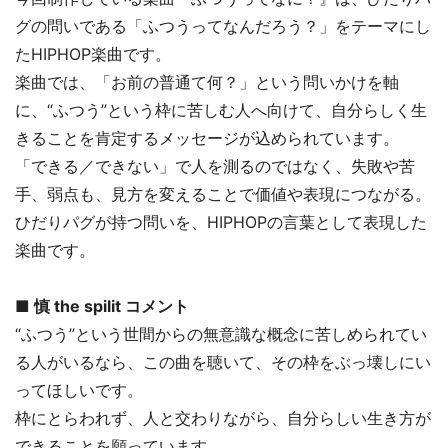
グの問いである「ふつうってなんだろう？」をテーマにし
たHIPHOP楽曲です。
楽曲では、「お前の普通て何？」という問いかけを軸
に、“ふつう”という枠に苦しむ人へ向けて、自分らしく生
きることを肯定するメッセージが込められています。
「できる／できない」で人を測るのではなく、失敗や苦
手、弱点も、見方を変えることで価値や表現につながる。
ひだりパグが持つ問いを、HIPHOPの言葉として表現した
楽曲です。
■ 慎 the spilit コメント
“ふつう”という世間からの無意識な概念に苦しめられてい
る人がいるなら、この曲を聴いて、その枠をぶっ壊しにい
ってほしいです。
枠にとらわれず、人と交わりながら、自分らしい生き方が
できることを願っています。