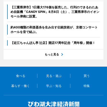
【三重県津市】1日最大176個を販売した、行列のできるわたあ
め自販機「CANDY SPIN」8月8日（土）、三重県津市のイオン
モール津南に設置。
約400種類の和楽器糸を生み出す伝統技術が、京都コンサート
ホールを音で結ぶ。
【近江ちゃんぽん亭 辻店】開店17周年記念「周年祭」開催！
もっと見る
食べる
見る・遊ぶ
買う
暮らす・働く
学ぶ・知る
特集