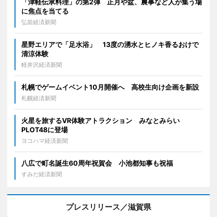
「津軽伝承料理」の第2弾 正月や盆、農事など人が集う場
に焦点を当てる
弘前経済新聞
星野エリアで「足水浴」 13度の湧水とヒノキ香るおけで
清涼体験
軽井沢経済新聞
札幌でゲームイベント10月開催へ 高校生向け企画を新設
札幌経済新聞
火星を旅するVR体験アトラクション みなとみらい
PLOT48に登場
ヨコハマ経済新聞
八広で町名誕生60周年祝賀会 小池都知事も祝福
すみだ経済新聞
プレスリリース／滋賀県