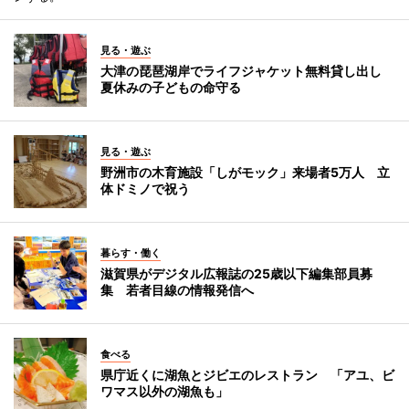
見る・遊ぶ
大津の琵琶湖岸でライフジャケット無料貸し出し
夏休みの子どもの命守る
見る・遊ぶ
野洲市の木育施設「しがモック」来場者5万人 立
体ドミノで祝う
暮らす・働く
滋賀県がデジタル広報誌の25歳以下編集部員募
集 若者目線の情報発信へ
食べる
県庁近くに湖魚とジビエのレストラン 「アユ、ビ
ワマス以外の湖魚も」