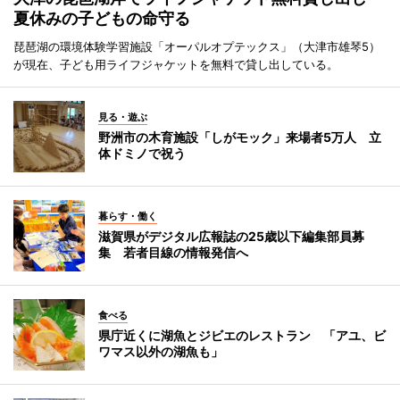
夏休みの子どもの命守る
琵琶湖の環境体験学習施設「オーパルオプテックス」（大津市雄琴5）
が現在、子ども用ライフジャケットを無料で貸し出している。
見る・遊ぶ
野洲市の木育施設「しがモック」来場者5万人 立
体ドミノで祝う
暮らす・働く
滋賀県がデジタル広報誌の25歳以下編集部員募
集 若者目線の情報発信へ
食べる
県庁近くに湖魚とジビエのレストラン 「アユ、ビ
ワマス以外の湖魚も」