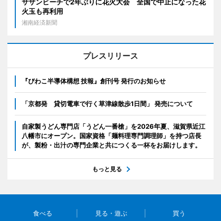
サザンビーチで2年ぶりに花火大会 全国で中止になった花
火玉も再利用
湘南経済新聞
プレスリリース
『びわこ半導体構想 技報』創刊号 発行のお知らせ
「京都発 貸切電車で行く草津線散歩1日間」 発売について
自家製うどん専門店「うどん一番槍」を2026年夏、滋賀県近江
八幡市にオープン。国家資格「麺料理専門調理師」を持つ店長
が、製粉・出汁の専門企業と共につくる一杯をお届けします。
もっと見る
食べる
見る・遊ぶ
買う