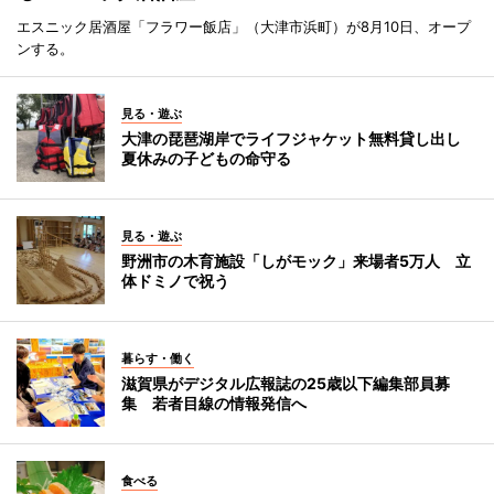
エスニック居酒屋「フラワー飯店」（大津市浜町）が8月10日、オープ
ンする。
見る・遊ぶ
大津の琵琶湖岸でライフジャケット無料貸し出し
夏休みの子どもの命守る
見る・遊ぶ
野洲市の木育施設「しがモック」来場者5万人 立
体ドミノで祝う
暮らす・働く
滋賀県がデジタル広報誌の25歳以下編集部員募
集 若者目線の情報発信へ
食べる