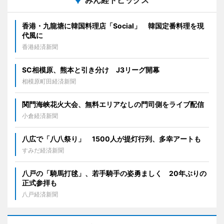
みん経トピックス
香港・九龍塘に韓国料理店「Social」 韓国定番料理を現
代風に
香港経済新聞
SC相模原、熊本と引き分け J3リーグ開幕
相模原町田経済新聞
関門海峡花火大会、無料エリアなしの門司側をライブ配信
小倉経済新聞
八広で「八八祭り」 1500人が提灯行列、多幸アートも
すみだ経済新聞
八戸の「騎馬打毬」、若手騎手の姿勇ましく 20年ぶりの
正式参拝も
八戸経済新聞