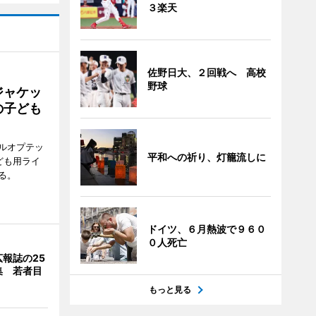
３楽天
佐野日大、２回戦へ 高校
野球
ジャケッ
の子ども
ルオプテッ
平和への祈り、灯籠流しに
ども用ライ
る。
ドイツ、６月熱波で９６０
０人死亡
報誌の25
集 若者目
もっと見る