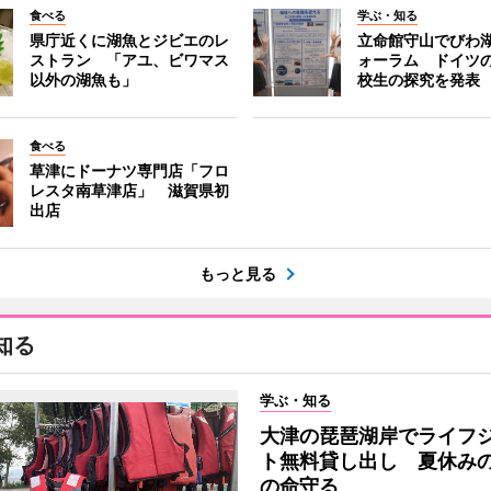
食べる
学ぶ・知る
県庁近くに湖魚とジビエのレ
立命館守山でびわ
ストラン 「アユ、ビワマス
ォーラム ドイツ
以外の湖魚も」
校生の探究を発表
食べる
草津にドーナツ専門店「フロ
レスタ南草津店」 滋賀県初
出店
もっと見る
知る
学ぶ・知る
大津の琵琶湖岸でライフ
ト無料貸し出し 夏休み
の命守る