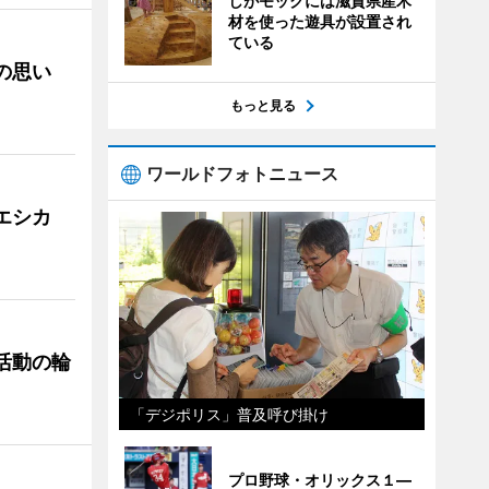
しがモックには滋賀県産木
材を使った遊具が設置され
ている
への思い
もっと見る
ワールドフォトニュース
「エシカ
ぐ活動の輪
「デジポリス」普及呼び掛け
プロ野球・オリックス１―