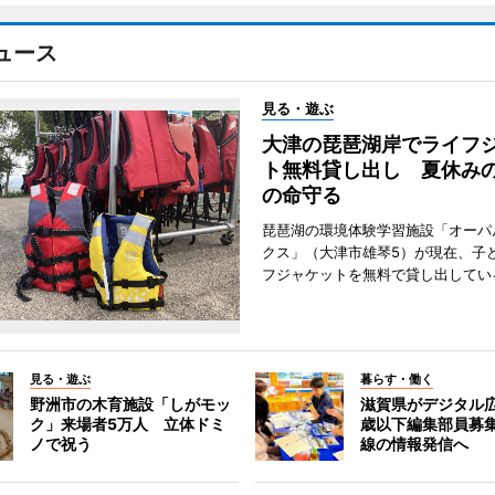
ュース
見る・遊ぶ
大津の琵琶湖岸でライフ
ト無料貸し出し 夏休み
の命守る
琵琶湖の環境体験学習施設「オーパ
クス」（大津市雄琴5）が現在、子
フジャケットを無料で貸し出してい
見る・遊ぶ
暮らす・働く
野洲市の木育施設「しがモッ
滋賀県がデジタル広
ク」来場者5万人 立体ドミ
歳以下編集部員募
ノで祝う
線の情報発信へ