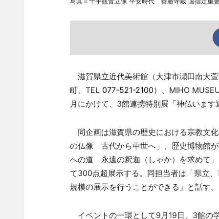
写真＝千手観音立像 平安時代 善勝寺蔵 国指定重
滋賀県立近代美術館（大津市瀬田南大萱
町、TEL
077-521-2100
）、MIHO MUS
月にかけて、3館連携特別展「神仏います
同企画は滋賀県の歴史における宗教文化
の仏像 古代から中世へ」、歴史博物館が「
への道 永遠の釈迦（しゃか）を求めて」
て300点超展示する。同担当者は「県立
規模の展示を行うことができる」と話す。
イベントの一環として9月19日、3館の