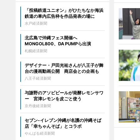
「投稿鉄道ユニオン」がひたちなか海浜
鉄道の車内広告枠を作品発表の場に
水戸経済新聞
北広島で沖縄フェス開催へ
MONGOL800、DA PUMPら出演
札幌経済新聞
デザイナー・戸田光祐さんが八王子が舞
台の漫画動画公開 商店会との企画も
八王子経済新聞
与謝野のアソビビールが発酵レモンサワ
ー 宮津レモンを皮ごと使う
京丹後経済新聞
セブン‐イレブン沖縄が名護の沖縄そば
店「幸ちゃんそば」とコラボ
やんばる経済新聞