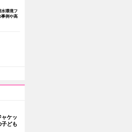
湖水環境フ
の事例や高
ジャケッ
の子ども